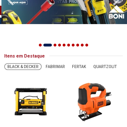
Itens em Destaque
BLACK & DECKER
FABRIMAR
FERTAK
QUARTZOLIT
S