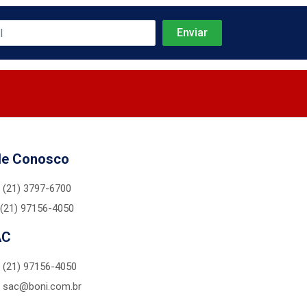
le Conosco
(21) 3797-6700
(21) 97156-4050
AC
(21) 97156-4050
sac@boni.com.br