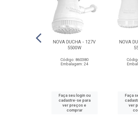
BANHO QUENTE 4
NOVA DUCHA - 127V
NOVA DU
ATURAS - 220V
5500W
5
7000W
Código: 860380
Códig
digo: 361010
Embalagem: 24
Embal
balagem: 15
 seu login ou
Faça seu login ou
Faça se
astre-se para
cadastre-se para
cadast
er preços e
ver preços e
ver 
comprar
comprar
co