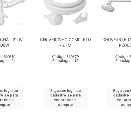
CHA - 220V
CHUVEIRINHO COMPLETO
CHUVEIRO BRA
500W
- 2,1M
PEQU
o: 860381
Código: 860379
Código: 
agem: 24
Embalagem: 12
Embalag
u login ou
Faça seu login ou
Faça seu 
re-se para
cadastre-se para
cadastre-
preços e
ver preços e
ver pre
mprar
comprar
comp