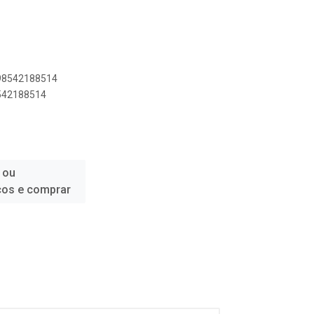
898542188514
8542188514
 ou
ços e comprar