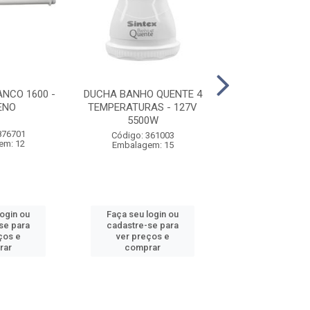
NCO 1600 -
DUCHA BANHO QUENTE 4
DUCHA BANHO Q
ENO
TEMPERATURAS - 127V
TEMPERATURAS
5500W
7000W
876701
Código: 361003
Código: 361
em: 12
Embalagem: 15
Embalagem:
login ou
Faça seu login ou
Faça seu log
se para
cadastre-se para
cadastre-se 
ços e
ver preços e
ver preços
rar
comprar
comprar