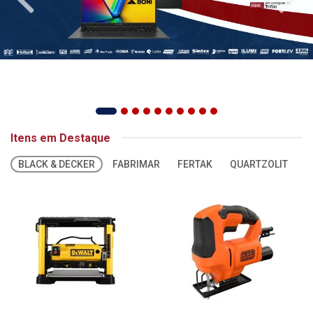
Itens em Destaque
BLACK & DECKER
FABRIMAR
FERTAK
QUARTZOLIT
S