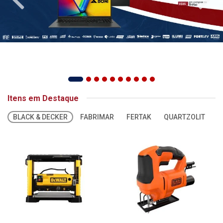
Itens em Destaque
BLACK & DECKER
FABRIMAR
FERTAK
QUARTZOLIT
S