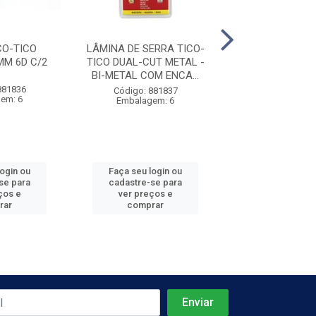
CO-TICO
LÂMINA DE SERRA TICO-
SERRA COPO 
MM 6D C/2
TICO DUAL-CUT METAL -
RAPIDO BIM 19
BI-METAL COM ENCA...
881836
Código: 881
Código: 881837
em: 6
Embalagem:
Embalagem: 6
login ou
Faça seu login ou
Faça seu log
se para
cadastre-se para
cadastre-se 
ços e
ver preços e
ver preços
rar
comprar
comprar