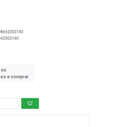
908642003140
8642003140
 ou
ços e comprar