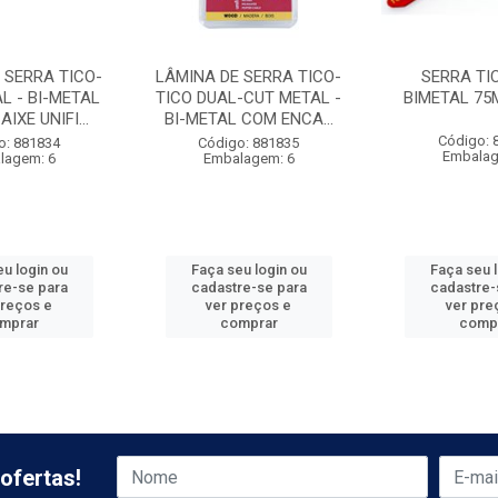
 SERRA TICO-
LÂMINA DE SERRA TICO-
SERRA TI
L - BI-METAL
TICO DUAL-CUT METAL -
BIMETAL 75
IXE UNIFI...
BI-METAL COM ENCA...
Código: 
o: 881834
Código: 881835
Embalag
lagem: 6
Embalagem: 6
u login ou
Faça seu login ou
Faça seu 
re-se para
cadastre-se para
cadastre-
preços e
ver preços e
ver pre
mprar
comprar
comp
ofertas!