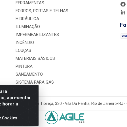
FERRAMENTAS
FORROS, PORTAS E TELHAS
HIDRÁULICA
Fo
ILUMINAÇÃO
IMPERMEABILIZANTES
INCÊNDIO
LOUÇAS
MATERIAIS BÁSICOS
PINTURA
SANEAMENTO
SISTEMA PARA GÁS
para
io, apresentar
elhorar a
rução LTDA - Rua Alice Tibiriçá, 330 - Vila Da Penha, Rio de Janeiro/RJ
e Cookies