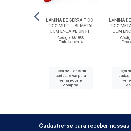
 COPO DE ACO
LÂMINA DE SERRA TICO-
LÂMINA DE
O BIM 19 3/4''
TICO MULTI - BI-METAL
TICO META
COM ENCAIXE UNIFI...
COM ENCA
digo: 881010
Código: 881833
Códig
balagem: 16
Embalagem: 6
Emba
 seu login ou
Faça seu login ou
Faça se
astre-se para
cadastre-se para
cadast
er preços e
ver preços e
ver 
comprar
comprar
co
Cadastre-se para receber nossas 