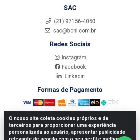
SAC
(21) 97156-4050
sac@boni.com.br
Redes Sociais
Instagram
Facebook
Linkedin
Formas de Pagamento
O nosso site coleta cookies próprios e de
terceiros para proporcionar uma experiência
Nova Boni Distribuidora de Material de Construção LTDA - Rua
personalizada ao usuário, apresentar publicidade
Alice Tibiriçá, 330 - Vila Da Penha, Rio de Janeiro/RJ - CEP:
relevante de acordo com o seu perfil e melhorar a