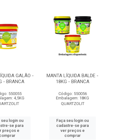
ÍQUIDA GALÃO -
MANTA LÍQUIDA BALDE -
G - BRANCA
18KG - BRANCA
igo: 550055
Código: 550056
lagem: 4,5KG
Embalagem: 18KG
UARTZOLIT
QUARTZOLIT
 seu login ou
Faça seu login ou
stre-se para
cadastre-se para
r preços e
ver preços e
comprar
comprar