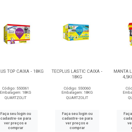
US TOP CAIXA - 18KG
TECPLUS LASTIC CAIXA -
MANTA L
18KG
4,5K
Código: 550061
Código: 550060
Cód
Embalagem: 18KG
Embalagem: 18KG
Emba
QUARTZOLIT
QUARTZOLIT
Q
Faça seu login ou
Faça seu login ou
Faça
cadastre-se para
cadastre-se para
cada
ver preços e
ver preços e
ve
comprar
comprar