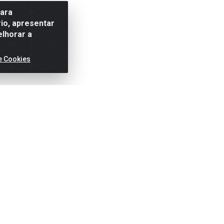
para
io, apresentar
elhorar a
e Cookies