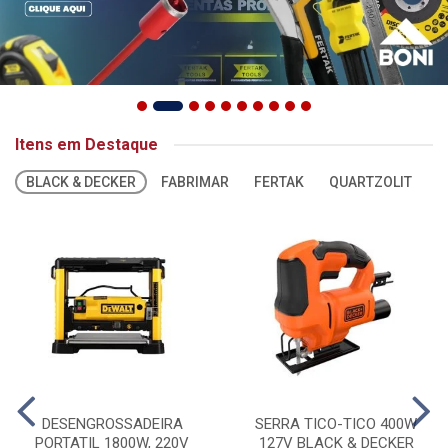
Itens em Destaque
BLACK & DECKER
FABRIMAR
FERTAK
QUARTZOLIT
S
DESENGROSSADEIRA
SERRA TICO-TICO 400W
PORTATIL 1800W, 220V
127V BLACK & DECKER