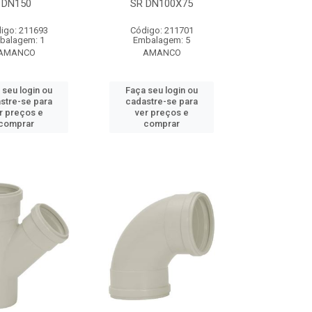
DN150
SR DN100X75
igo: 211693
Código: 211701
balagem: 1
Embalagem: 5
AMANCO
AMANCO
 seu login ou
Faça seu login ou
stre-se para
cadastre-se para
r preços e
ver preços e
comprar
comprar