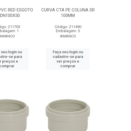
PVC RED ESGOTO
CURVA CTA PE COLUNA SR
 DN100X50
100MM
igo: 211703
Código: 211490
balagem: 1
Embalagem: 5
AMANCO
AMANCO
 seu login ou
Faça seu login ou
stre-se para
cadastre-se para
r preços e
ver preços e
comprar
comprar