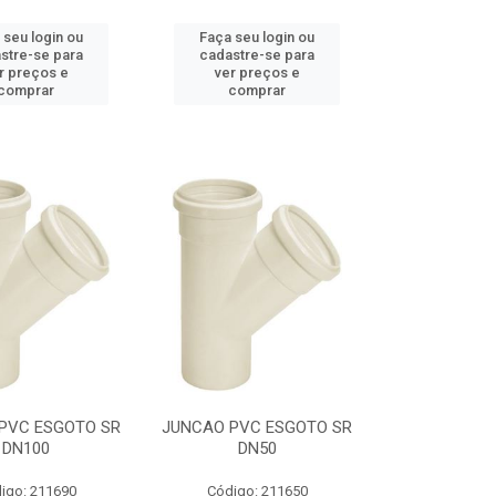
 seu login ou
Faça seu login ou
stre-se para
cadastre-se para
r preços e
ver preços e
comprar
comprar
PVC ESGOTO SR
JUNCAO PVC ESGOTO SR
DN100
DN50
igo: 211690
Código: 211650