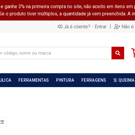
ganhe 3% na primeira compra no site, não aceito em itens em 
 o produto tiver múltiplos, a quantidade já vem preenchida. A 
|
Já é cliente? - Entrar
Não é 
ULICA
FERRAMENTAS
PINTURA
FERRAGENS
QUEIMA