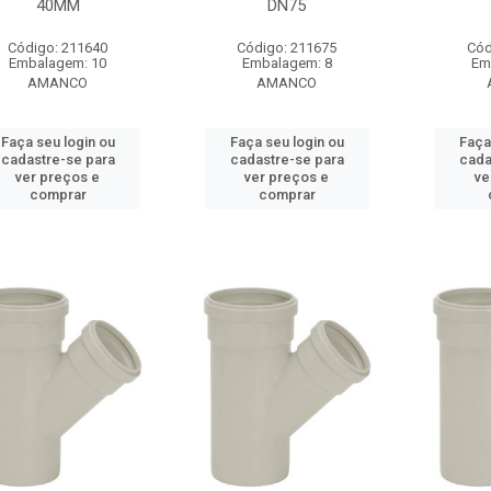
40MM
DN75
Código: 211640
Código: 211675
Cód
Embalagem: 10
Embalagem: 8
Em
AMANCO
AMANCO
Faça seu login ou
Faça seu login ou
Faça
cadastre-se para
cadastre-se para
cada
ver preços e
ver preços e
ve
comprar
comprar