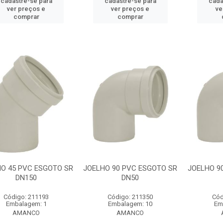
cadastre-se para
cadastre-se para
cada
ver preços e
ver preços e
ve
comprar
comprar
O 45 PVC ESGOTO SR
JOELHO 90 PVC ESGOTO SR
JOELHO 9
DN150
DN50
Código: 211193
Código: 211350
Cód
Embalagem: 1
Embalagem: 10
Em
AMANCO
AMANCO