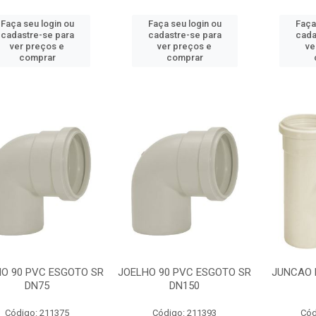
Faça seu login ou
Faça seu login ou
Faça
cadastre-se para
cadastre-se para
cada
ver preços e
ver preços e
ve
comprar
comprar
O 90 PVC ESGOTO SR
JOELHO 90 PVC ESGOTO SR
JUNCAO 
DN75
DN150
Código: 211375
Código: 211393
Cód