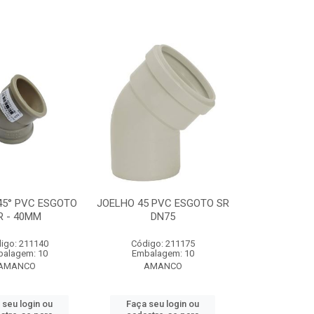
45° PVC ESGOTO
JOELHO 45 PVC ESGOTO SR
R - 40MM
DN75
igo: 211140
Código: 211175
alagem: 10
Embalagem: 10
AMANCO
AMANCO
 seu login ou
Faça seu login ou