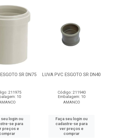
 ESGOTO SR DN75
LUVA PVC ESGOTO SR DN40
igo: 211975
Código: 211940
alagem: 10
Embalagem: 10
AMANCO
AMANCO
 seu login ou
Faça seu login ou
stre-se para
cadastre-se para
r preços e
ver preços e
comprar
comprar