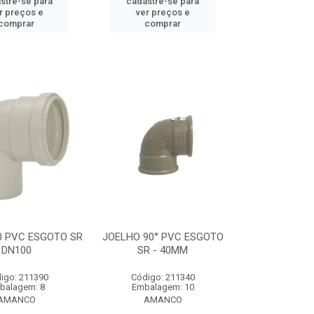
stre-se para
cadastre-se para
r preços e
ver preços e
comprar
comprar
0 PVC ESGOTO SR
JOELHO 90° PVC ESGOTO
DN100
SR - 40MM
igo: 211390
Código: 211340
balagem: 8
Embalagem: 10
AMANCO
AMANCO