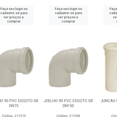
Faça seu login ou
Faça seu login ou
Faça
cadastre-se para
cadastre-se para
cada
ver preços e
ver preços e
ve
comprar
comprar
O 90 PVC ESGOTO SR
JOELHO 90 PVC ESGOTO SR
JUNCAO 
DN75
DN150
Código: 211375
Código: 211393
Cód