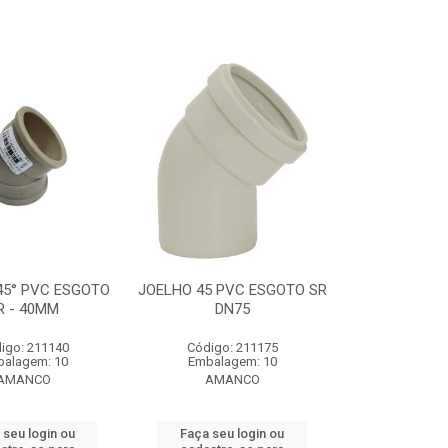
45° PVC ESGOTO
JOELHO 45 PVC ESGOTO SR
R - 40MM
DN75
igo: 211140
Código: 211175
alagem: 10
Embalagem: 10
AMANCO
AMANCO
 seu login ou
Faça seu login ou