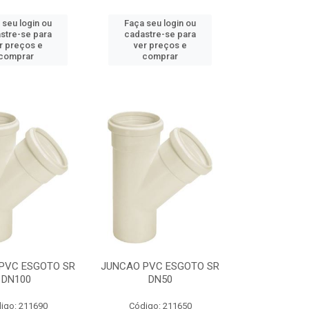
 seu login ou
Faça seu login ou
stre-se para
cadastre-se para
r preços e
ver preços e
comprar
comprar
PVC ESGOTO SR
JUNCAO PVC ESGOTO SR
DN100
DN50
igo: 211690
Código: 211650