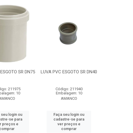
 ESGOTO SR DN75
LUVA PVC ESGOTO SR DN40
igo: 211975
Código: 211940
alagem: 10
Embalagem: 10
AMANCO
AMANCO
 seu login ou
Faça seu login ou
stre-se para
cadastre-se para
r preços e
ver preços e
comprar
comprar