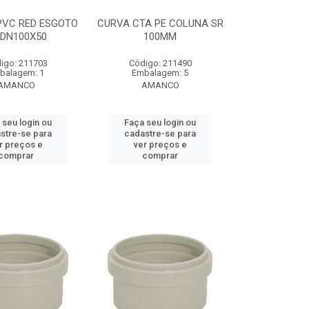
PVC RED ESGOTO
CURVA CTA PE COLUNA SR
 DN100X50
100MM
igo: 211703
Código: 211490
balagem: 1
Embalagem: 5
AMANCO
AMANCO
 seu login ou
Faça seu login ou
stre-se para
cadastre-se para
r preços e
ver preços e
comprar
comprar