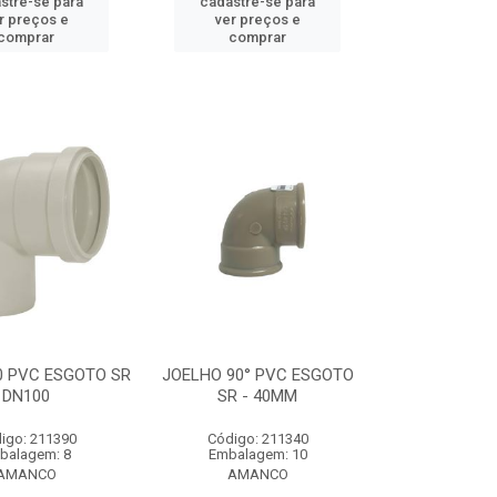
stre-se para
cadastre-se para
r preços e
ver preços e
comprar
comprar
0 PVC ESGOTO SR
JOELHO 90° PVC ESGOTO
DN100
SR - 40MM
igo: 211390
Código: 211340
balagem: 8
Embalagem: 10
AMANCO
AMANCO