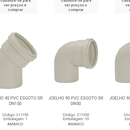
cadastre-se para
cadastre-se para
cada
ver preços e
ver preços e
ve
comprar
comprar
O 45 PVC ESGOTO SR
JOELHO 90 PVC ESGOTO SR
JOELHO 9
DN150
DN50
Código: 211193
Código: 211350
Cód
Embalagem: 1
Embalagem: 10
Em
AMANCO
AMANCO