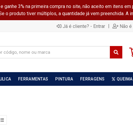
ganhe 3% na primeira compra no site, não aceito em itens em 
 o produto tiver múltiplos, a quantidade já vem preenchida. A 
|
Já é cliente? - Entrar
Não é 
ULICA
FERRAMENTAS
PINTURA
FERRAGENS
QUEIMA