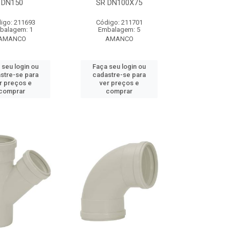
DN150
SR DN100X75
igo: 211693
Código: 211701
balagem: 1
Embalagem: 5
AMANCO
AMANCO
 seu login ou
Faça seu login ou
stre-se para
cadastre-se para
r preços e
ver preços e
comprar
comprar