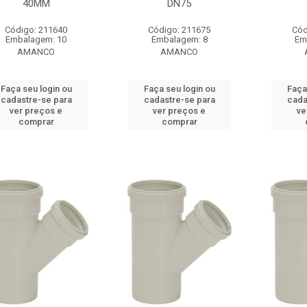
40MM
DN75
Código: 211640
Código: 211675
Cód
Embalagem: 10
Embalagem: 8
Em
AMANCO
AMANCO
Faça seu login ou
Faça seu login ou
Faça
cadastre-se para
cadastre-se para
cada
ver preços e
ver preços e
ve
comprar
comprar