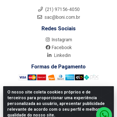
(21) 97156-4050
sac@boni.com.br
Redes Sociais
Instagram
Facebook
Linkedin
Formas de Pagamento
O nosso site coleta cookies próprios e de
terceiros para proporcionar uma experiência
Nova Boni Distribuidora de Material de Construção LTDA - Rua
personalizada ao usuário, apresentar publicidade
Alice Tibiriçá, 330 - Vila Da Penha, Rio de Janeiro/RJ - CEP:
relevante de acordo com o seu perfil e melhorar a
21.210-110 - CNPJ: 11.003.135/0001-27
qualidade do nosso site.