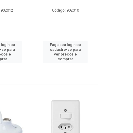
 902012
Código: 902010
Código:
 login ou
Faça seu login ou
Faça seu 
-se para
cadastre-se para
cadastre
eços e
ver preços e
ver pr
prar
comprar
comp