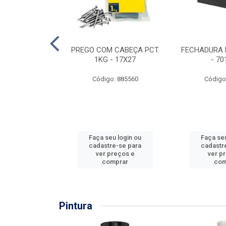
EIRA COPO
PREGO COM CABEÇA PCT.
FECHADURA 
ZADA 3/4''
1KG - 17X27
- 70
: 860036
Código: 885560
Código
u login ou
Faça seu login ou
Faça seu
e-se para
cadastre-se para
cadastr
reços e
ver preços e
ver p
mprar
comprar
com
Pintura