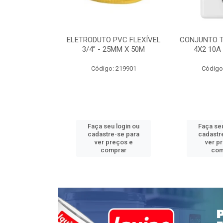
INTERRUPTOR
ELETRODUTO PVC FLEXÍVEL
CONJUNTO 
 TOMADA 2P+T
3/4” - 25MM X 50M
4X2 10A
 STYLUS
Código: 219901
Código
: 639085
u login ou
Faça seu login ou
Faça seu
e-se para
cadastre-se para
cadastr
reços e
ver preços e
ver p
mprar
comprar
com