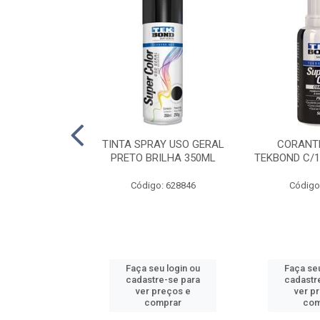
E PINTURA
TINTA SPRAY USO GERAL
CORANTE
INGO - 23CM
PRETO BRILHA 350ML
TEKBOND C/1
: 886636
Código: 628846
Código
u login ou
Faça seu login ou
Faça seu
e-se para
cadastre-se para
cadastr
reços e
ver preços e
ver p
mprar
comprar
com