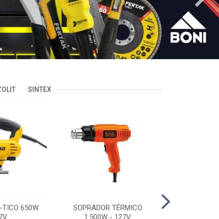
OLIT
SINTEX
-TICO 650W
SOPRADOR TÉRMICO
POLITRIZ 5'
7V
1.500W - 127V
C/MALA 