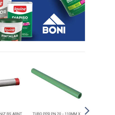
NIZ BS ABNT
TUBO PPR PN 20 - 110MM X
CONECTOR D