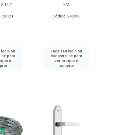
 2.1/2”
3M
SUPER CPVC 
 700121
Código: 240095
Código:
 login ou
Faça seu login ou
Faça seu 
-se para
cadastre-se para
cadastre
eços e
ver preços e
ver pr
prar
comprar
comp