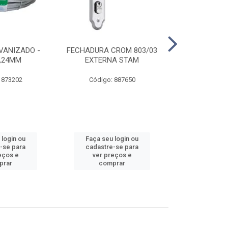
VANIZADO -
FECHADURA CROM 803/03
ABRAÇADE
1,24MM
EXTERNA STAM
GALVANIZA
 873202
Código: 887650
Código:
 login ou
Faça seu login ou
Faça seu 
-se para
cadastre-se para
cadastre
eços e
ver preços e
ver pr
prar
comprar
comp