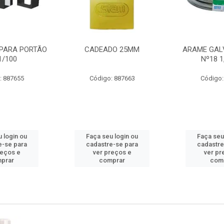
PARA PORTÃO
CADEADO 25MM
ARAME GAL
1/100
Nº18 
: 887655
Código: 887663
Código:
 login ou
Faça seu login ou
Faça seu
e-se para
cadastre-se para
cadastre
reços e
ver preços e
ver pr
prar
comprar
com