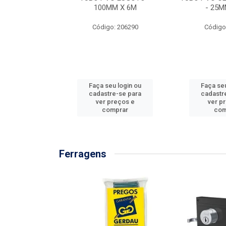
/3M
100MM X 6M
- 25M
: 897576
Código: 206290
Código
u login ou
Faça seu login ou
Faça seu
e-se para
cadastre-se para
cadastr
reços e
ver preços e
ver p
mprar
comprar
com
Ferragens