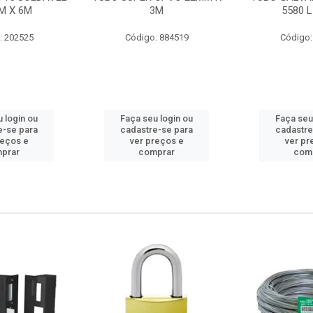
M X 6M
3M
5580 L
: 202525
Código: 884519
Código:
 login ou
Faça seu login ou
Faça seu
e-se para
cadastre-se para
cadastre
reços e
ver preços e
ver pr
prar
comprar
com