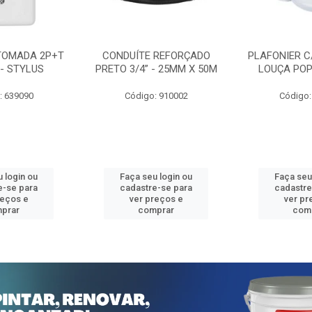
TOMADA 2P+T
CONDUÍTE REFORÇADO
PLAFONIER C
 - STYLUS
PRETO 3/4” - 25MM X 50M
LOUÇA POP
: 639090
Código: 910002
Código:
 login ou
Faça seu login ou
Faça seu
e-se para
cadastre-se para
cadastre
reços e
ver preços e
ver pr
prar
comprar
com