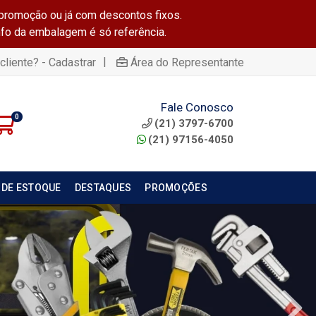
promoção ou já com descontos fixos.
info da embalagem é só referência.
|
cliente? - Cadastrar
Área do Representante
Fale Conosco
0
(21) 3797-6700
(21) 97156-4050
 DE ESTOQUE
DESTAQUES
PROMOÇÕES