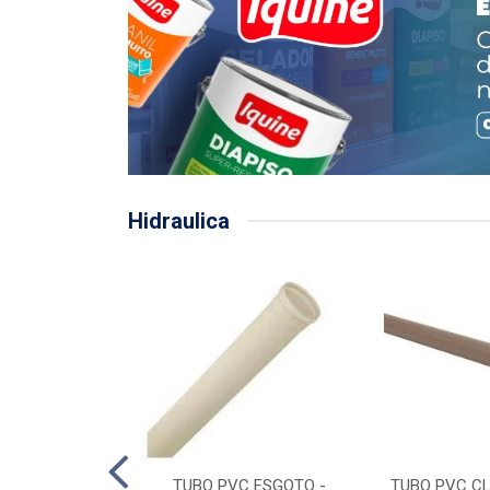
Hidraulica
LHA PLUVIAL
TUBO PVC ESGOTO -
TUBO PVC CL