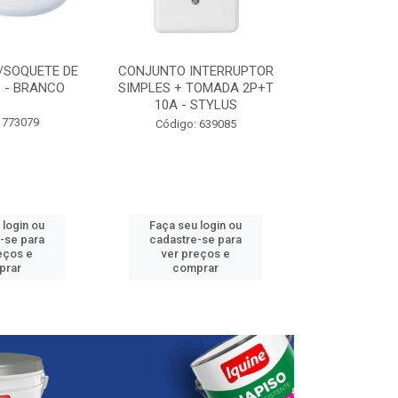
/SOQUETE DE
CONJUNTO INTERRUPTOR
ELETRODUTO P
 - BRANCO
SIMPLES + TOMADA 2P+T
3/4” - 25
10A - STYLUS
 773079
Código:
Código: 639085
 login ou
Faça seu login ou
Faça seu 
-se para
cadastre-se para
cadastre
eços e
ver preços e
ver pr
prar
comprar
comp