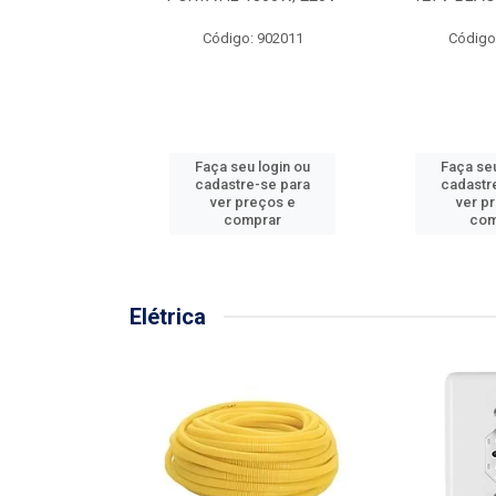
57MM
Código: 902011
Código
: 902001
u login ou
Faça seu login ou
Faça seu
e-se para
cadastre-se para
cadastr
reços e
ver preços e
ver p
mprar
comprar
com
Elétrica