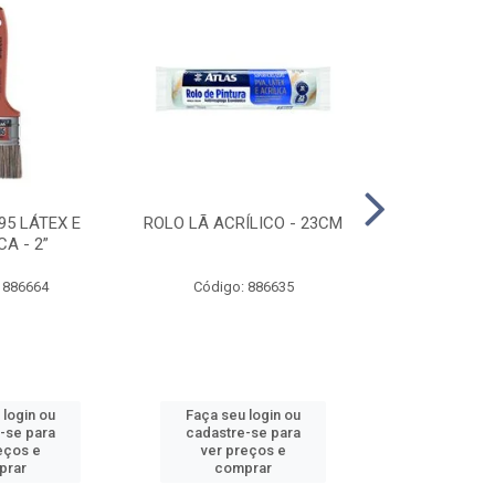
95 LÁTEX E
ROLO LÃ ACRÍLICO - 23CM
ROLO DE 
CA - 2”
ANTIRESPIN
 886664
Código: 886635
Código:
 login ou
Faça seu login ou
Faça seu 
-se para
cadastre-se para
cadastre
eços e
ver preços e
ver pr
prar
comprar
comp