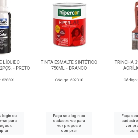
 LÍQUIDO
TINTA ESMALTE SINTÉTICO
TRINCHA 3
2PÇS. - PRETO
750ML - BRANCO
ACRÍLI
: 628891
Código: 692310
Código:
 login ou
Faça seu login ou
Faça seu
e-se para
cadastre-se para
cadastre
reços e
ver preços e
ver pr
prar
comprar
com