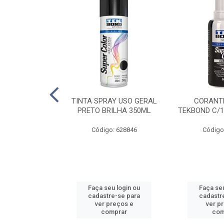
E PINTURA
TINTA SPRAY USO GERAL
CORANTE
INGO - 23CM
PRETO BRILHA 350ML
TEKBOND C/1
: 886636
Código: 628846
Código
u login ou
Faça seu login ou
Faça seu
e-se para
cadastre-se para
cadastr
reços e
ver preços e
ver p
mprar
comprar
com