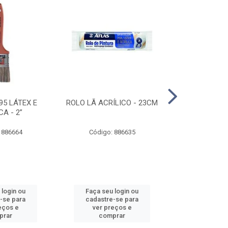
95 LÁTEX E
ROLO LÃ ACRÍLICO - 23CM
ROLO DE 
CA - 2”
ANTIRESPIN
 886664
Código: 886635
Código:
 login ou
Faça seu login ou
Faça seu 
-se para
cadastre-se para
cadastre
eços e
ver preços e
ver pr
prar
comprar
comp