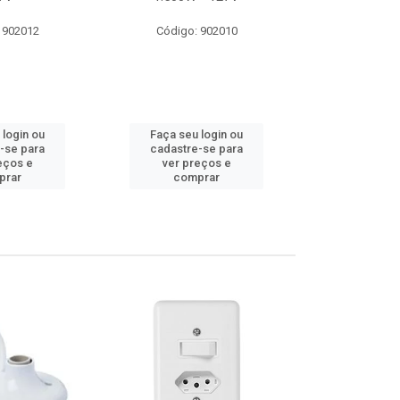
 902012
Código: 902010
Código:
 login ou
Faça seu login ou
Faça seu 
-se para
cadastre-se para
cadastre
eços e
ver preços e
ver pr
prar
comprar
comp