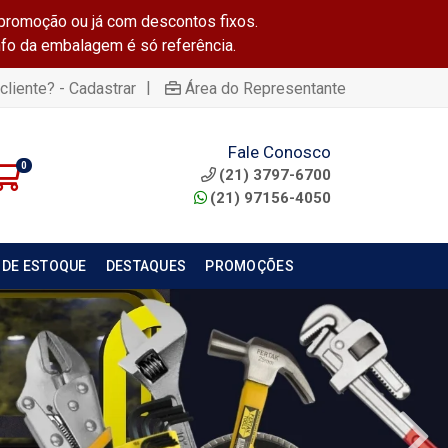
promoção ou já com descontos fixos.
info da embalagem é só referência.
|
cliente? - Cadastrar
Área do Representante
Fale Conosco
0
(21) 3797-6700
(21) 97156-4050
 DE ESTOQUE
DESTAQUES
PROMOÇÕES