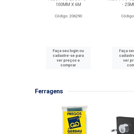
/3M
100MM X 6M
- 25M
: 897576
Código: 206290
Código
u login ou
Faça seu login ou
Faça seu
e-se para
cadastre-se para
cadastr
reços e
ver preços e
ver p
mprar
comprar
com
Ferragens