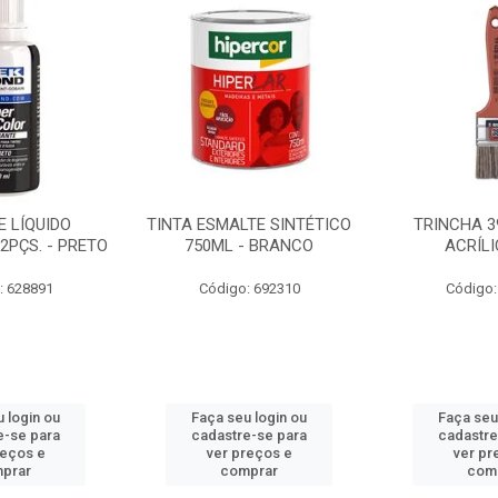
 LÍQUIDO
TINTA ESMALTE SINTÉTICO
TRINCHA 3
2PÇS. - PRETO
750ML - BRANCO
ACRÍLI
: 628891
Código: 692310
Código:
 login ou
Faça seu login ou
Faça seu
e-se para
cadastre-se para
cadastre
reços e
ver preços e
ver pr
prar
comprar
com