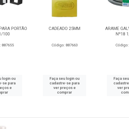
PARA PORTÃO
CADEADO 25MM
ARAME GAL
1/100
Nº18 
: 887655
Código: 887663
Código:
 login ou
Faça seu login ou
Faça seu
e-se para
cadastre-se para
cadastre
reços e
ver preços e
ver pr
prar
comprar
com