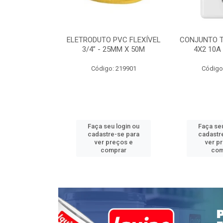
INTERRUPTOR
ELETRODUTO PVC FLEXÍVEL
CONJUNTO 
 TOMADA 2P+T
3/4” - 25MM X 50M
4X2 10A
 STYLUS
Código: 219901
Código
: 639085
u login ou
Faça seu login ou
Faça seu
e-se para
cadastre-se para
cadastr
reços e
ver preços e
ver p
mprar
comprar
com