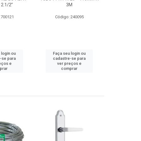
 2.1/2”
3M
SUPER CPVC 
 700121
Código: 240095
Código:
 login ou
Faça seu login ou
Faça seu 
-se para
cadastre-se para
cadastre
eços e
ver preços e
ver pr
prar
comprar
comp