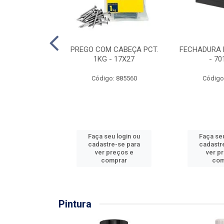
EIRA COPO
PREGO COM CABEÇA PCT.
FECHADURA 
ZADA 3/4''
1KG - 17X27
- 70
: 860036
Código: 885560
Código
u login ou
Faça seu login ou
Faça seu
e-se para
cadastre-se para
cadastr
reços e
ver preços e
ver p
mprar
comprar
com
Pintura