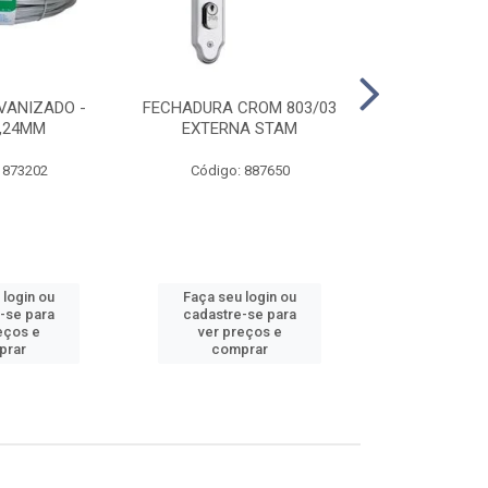
VANIZADO -
FECHADURA CROM 803/03
ABRAÇADE
1,24MM
EXTERNA STAM
GALVANIZA
 873202
Código: 887650
Código:
 login ou
Faça seu login ou
Faça seu 
-se para
cadastre-se para
cadastre
eços e
ver preços e
ver pr
prar
comprar
comp