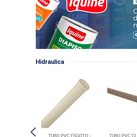
Hidraulica
LHA PLUVIAL
TUBO PVC ESGOTO -
TUBO PVC CL