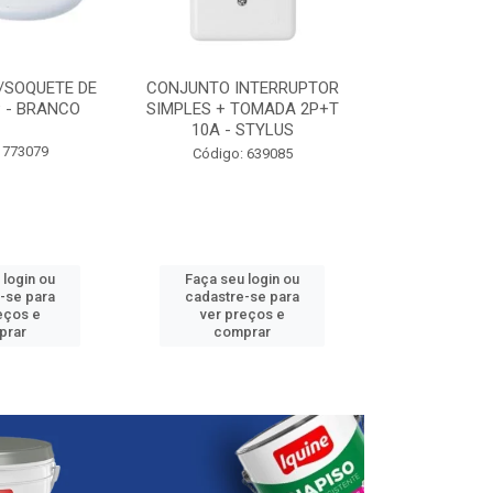
/SOQUETE DE
CONJUNTO INTERRUPTOR
ELETRODUTO P
 - BRANCO
SIMPLES + TOMADA 2P+T
3/4” - 25
10A - STYLUS
 773079
Código:
Código: 639085
 login ou
Faça seu login ou
Faça seu 
-se para
cadastre-se para
cadastre
eços e
ver preços e
ver pr
prar
comprar
comp