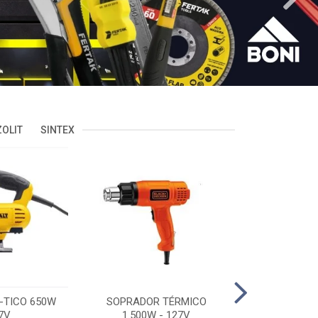
OLIT
SINTEX
-TICO 650W
SOPRADOR TÉRMICO
POLITRIZ 5'
7V
1.500W - 127V
C/MALA 