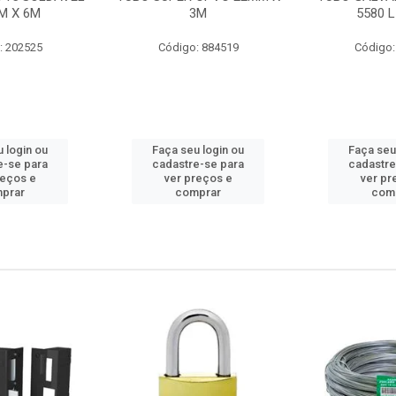
M X 6M
3M
5580 L
: 202525
Código: 884519
Código:
 login ou
Faça seu login ou
Faça seu
e-se para
cadastre-se para
cadastre
reços e
ver preços e
ver pr
prar
comprar
com