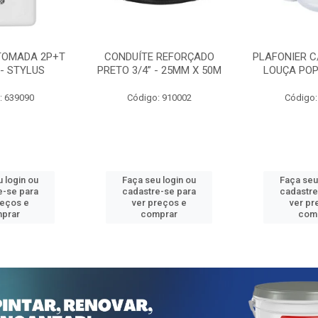
TOMADA 2P+T
CONDUÍTE REFORÇADO
PLAFONIER C
 - STYLUS
PRETO 3/4” - 25MM X 50M
LOUÇA POP
: 639090
Código: 910002
Código:
 login ou
Faça seu login ou
Faça seu
e-se para
cadastre-se para
cadastre
reços e
ver preços e
ver pr
prar
comprar
com