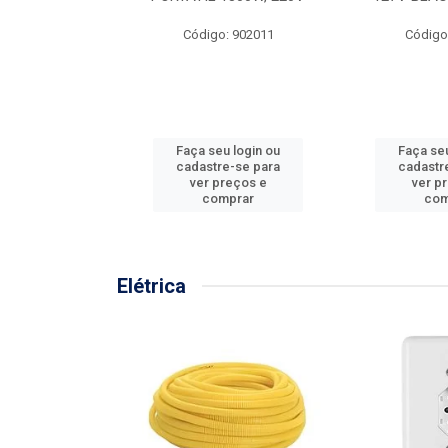
57MM
Código: 902011
Código
: 902001
u login ou
Faça seu login ou
Faça seu
e-se para
cadastre-se para
cadastr
reços e
ver preços e
ver p
mprar
comprar
com
Elétrica