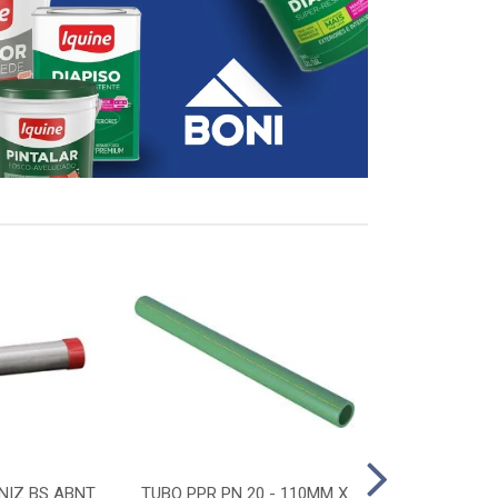
NIZ BS ABNT
TUBO PPR PN 20 - 110MM X
CONECTOR D