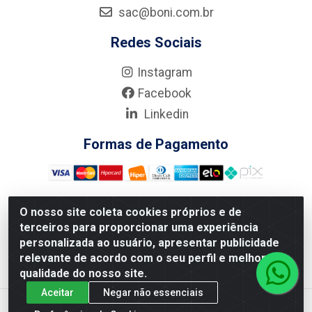
sac@boni.com.br
Redes Sociais
Instagram
Facebook
Linkedin
Formas de Pagamento
O nosso site coleta cookies próprios e de
terceiros para proporcionar uma experiência
Nova Boni Distribuidora de Material de Construção LTDA - Rua
personalizada ao usuário, apresentar publicidade
Alice Tibiriçá, 330 - Vila Da Penha, Rio de Janeiro/RJ - CEP:
relevante de acordo com o seu perfil e melhorar a
21.210-110 - CNPJ: 11.003.135/0001-27
qualidade do nosso site.
Aceitar
Negar não essenciais