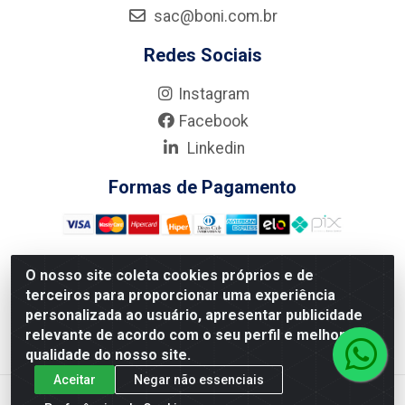
sac@boni.com.br
Redes Sociais
Instagram
Facebook
Linkedin
Formas de Pagamento
O nosso site coleta cookies próprios e de
terceiros para proporcionar uma experiência
Nova Boni Distribuidora de Material de Construção LTDA - Rua
personalizada ao usuário, apresentar publicidade
Alice Tibiriçá, 330 - Vila Da Penha, Rio de Janeiro/RJ - CEP:
relevante de acordo com o seu perfil e melhorar a
21.210-110 - CNPJ: 11.003.135/0001-27
qualidade do nosso site.
Aceitar
Negar não essenciais