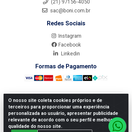
(21) 97156-4050
sac@boni.com.br
Redes Sociais
Instagram
Facebook
Linkedin
Formas de Pagamento
O nosso site coleta cookies próprios e de
Nova Boni Distribuidora de Material de Construção LTDA
terceiros para proporcionar uma experiência
- Rua Alice Tibiriçá, 330 - Vila Da Penha, Rio de
personalizada ao usuário, apresentar publicidade
Janeiro/RJ - CEP: 21.210-110 - CNPJ: 11.003.135/0001-
relevante de acordo com o seu perfil e melhorar a
27
qualidade do nosso site.