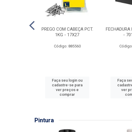
EIRA COPO
PREGO COM CABEÇA PCT.
FECHADURA 
ZADA 3/4''
1KG - 17X27
- 70
: 860036
Código: 885560
Código
u login ou
Faça seu login ou
Faça seu
e-se para
cadastre-se para
cadastr
reços e
ver preços e
ver p
mprar
comprar
com
Pintura