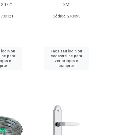
 2.1/2”
3M
SUPER CPVC 
 700121
Código: 240095
Código:
 login ou
Faça seu login ou
Faça seu 
-se para
cadastre-se para
cadastre
eços e
ver preços e
ver pr
prar
comprar
comp