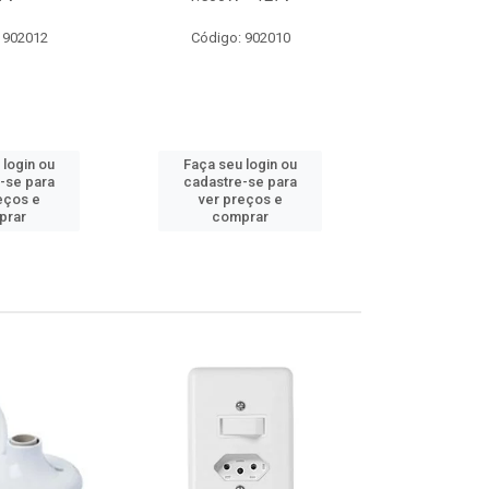
 902012
Código: 902010
Código:
 login ou
Faça seu login ou
Faça seu 
-se para
cadastre-se para
cadastre
eços e
ver preços e
ver pr
prar
comprar
comp