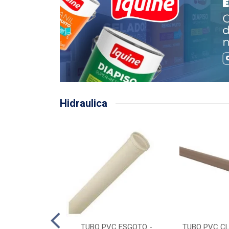
Hidraulica
LHA PLUVIAL
TUBO PVC ESGOTO -
TUBO PVC CL