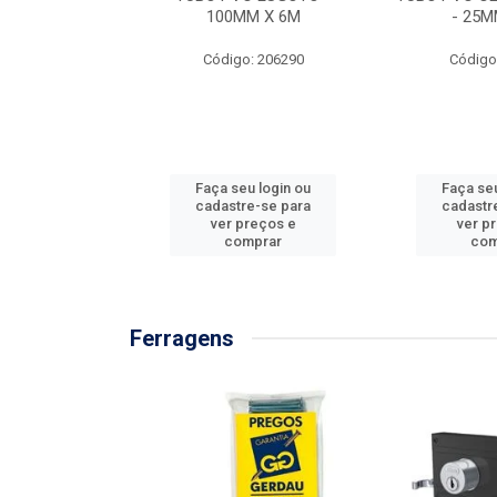
/3M
100MM X 6M
- 25M
: 897576
Código: 206290
Código
u login ou
Faça seu login ou
Faça seu
e-se para
cadastre-se para
cadastr
reços e
ver preços e
ver p
mprar
comprar
com
Ferragens