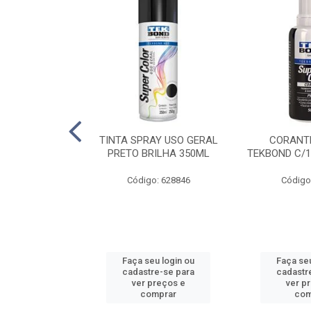
E PINTURA
TINTA SPRAY USO GERAL
CORANTE
INGO - 23CM
PRETO BRILHA 350ML
TEKBOND C/1
: 886636
Código: 628846
Código
u login ou
Faça seu login ou
Faça seu
e-se para
cadastre-se para
cadastr
reços e
ver preços e
ver p
mprar
comprar
com