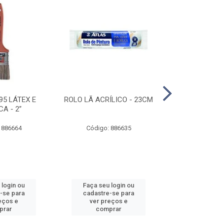
95 LÁTEX E
ROLO LÃ ACRÍLICO - 23CM
ROLO DE 
CA - 2”
ANTIRESPIN
 886664
Código: 886635
Código:
 login ou
Faça seu login ou
Faça seu 
-se para
cadastre-se para
cadastre
eços e
ver preços e
ver pr
prar
comprar
comp