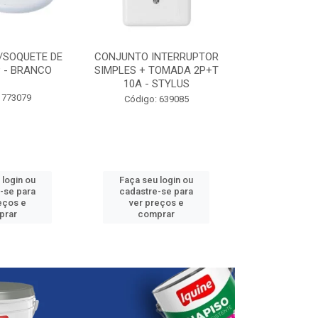
/SOQUETE DE
CONJUNTO INTERRUPTOR
ELETRODUTO P
 - BRANCO
SIMPLES + TOMADA 2P+T
3/4” - 25
10A - STYLUS
 773079
Código:
Código: 639085
 login ou
Faça seu login ou
Faça seu 
-se para
cadastre-se para
cadastre
eços e
ver preços e
ver pr
prar
comprar
comp