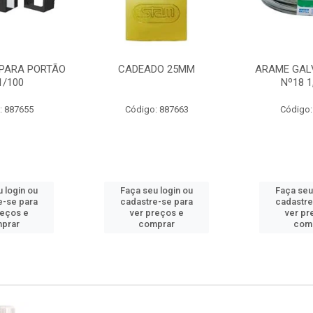
PARA PORTÃO
CADEADO 25MM
ARAME GAL
1/100
Nº18 
: 887655
Código: 887663
Código:
 login ou
Faça seu login ou
Faça seu
e-se para
cadastre-se para
cadastre
reços e
ver preços e
ver pr
prar
comprar
com