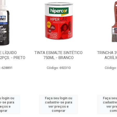
 LÍQUIDO
TINTA ESMALTE SINTÉTICO
TRINCHA 3
2PÇS. - PRETO
750ML - BRANCO
ACRÍLI
: 628891
Código: 692310
Código:
 login ou
Faça seu login ou
Faça seu
e-se para
cadastre-se para
cadastre
reços e
ver preços e
ver pr
prar
comprar
com