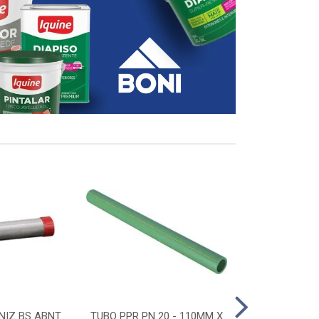
NIZ BS ABNT
TUBO PPR PN 20 - 110MM X
CONECTOR D