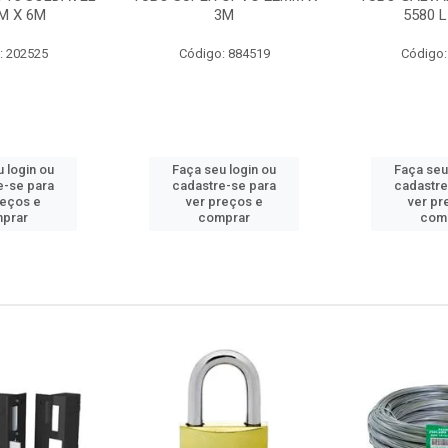
M X 6M
3M
5580 L
: 202525
Código: 884519
Código:
 login ou
Faça seu login ou
Faça seu
e-se para
cadastre-se para
cadastre
reços e
ver preços e
ver pr
prar
comprar
com