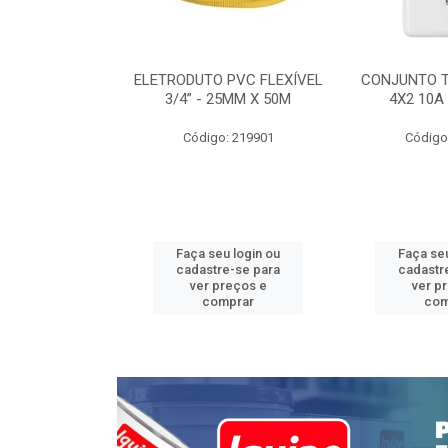
INTERRUPTOR
ELETRODUTO PVC FLEXÍVEL
CONJUNTO 
 TOMADA 2P+T
3/4” - 25MM X 50M
4X2 10A
 STYLUS
Código: 219901
Código
: 639085
u login ou
Faça seu login ou
Faça seu
e-se para
cadastre-se para
cadastr
reços e
ver preços e
ver p
mprar
comprar
com