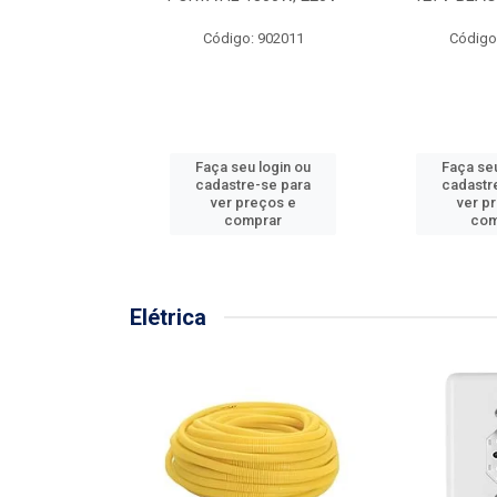
57MM
Código: 902011
Código
: 902001
u login ou
Faça seu login ou
Faça seu
e-se para
cadastre-se para
cadastr
reços e
ver preços e
ver p
mprar
comprar
com
Elétrica