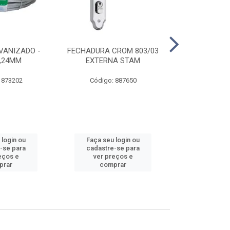
VANIZADO -
FECHADURA CROM 803/03
ABRAÇADE
1,24MM
EXTERNA STAM
GALVANIZA
 873202
Código: 887650
Código:
 login ou
Faça seu login ou
Faça seu 
-se para
cadastre-se para
cadastre
eços e
ver preços e
ver pr
prar
comprar
comp