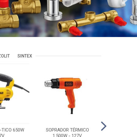
OLIT
SINTEX
-TICO 650W
SOPRADOR TÉRMICO
POLITRIZ 5'
7V
1.500W - 127V
C/MALA 