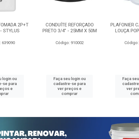
TOMADA 2P+T
CONDUÍTE REFORÇADO
PLAFONIER C
 - STYLUS
PRETO 3/4” - 25MM X 50M
LOUÇA POP
: 639090
Código: 910002
Código:
 login ou
Faça seu login ou
Faça seu
e-se para
cadastre-se para
cadastre
reços e
ver preços e
ver pr
prar
comprar
com