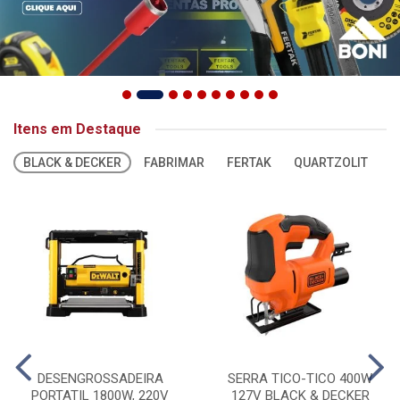
Itens em Destaque
BLACK & DECKER
FABRIMAR
FERTAK
QUARTZOLIT
S
DESENGROSSADEIRA
SERRA TICO-TICO 400W
PORTATIL 1800W, 220V
127V BLACK & DECKER