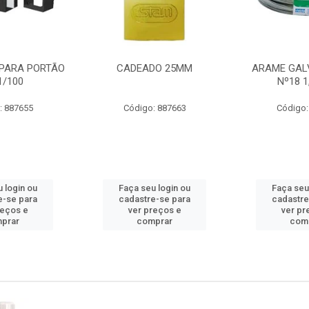
PARA PORTÃO
CADEADO 25MM
ARAME GAL
1/100
Nº18 
: 887655
Código: 887663
Código:
 login ou
Faça seu login ou
Faça seu
e-se para
cadastre-se para
cadastre
reços e
ver preços e
ver pr
prar
comprar
com