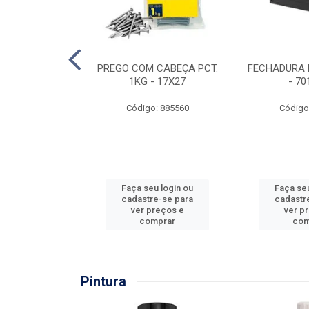
EIRA COPO
PREGO COM CABEÇA PCT.
FECHADURA 
ZADA 3/4''
1KG - 17X27
- 70
: 860036
Código: 885560
Código
u login ou
Faça seu login ou
Faça seu
e-se para
cadastre-se para
cadastr
reços e
ver preços e
ver p
mprar
comprar
com
Pintura