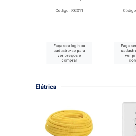
57MM
Código: 902011
Código
: 902001
u login ou
Faça seu login ou
Faça seu
e-se para
cadastre-se para
cadastr
reços e
ver preços e
ver p
mprar
comprar
com
Elétrica