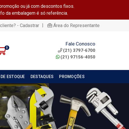
promoção ou já com descontos fixos.
info da embalagem é só referência.
|
cliente? - Cadastrar
Área do Representante
Fale Conosco
0
(21) 3797-6700
(21) 97156-4050
 DE ESTOQUE
DESTAQUES
PROMOÇÕES