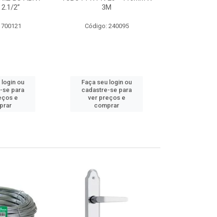
 2.1/2”
3M
SUPER CPVC 
 700121
Código: 240095
Código:
 login ou
Faça seu login ou
Faça seu 
-se para
cadastre-se para
cadastre
eços e
ver preços e
ver pr
prar
comprar
comp