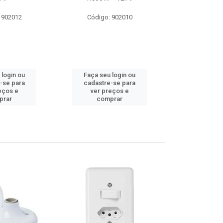
 902012
Código: 902010
Código:
 login ou
Faça seu login ou
Faça seu 
-se para
cadastre-se para
cadastre
eços e
ver preços e
ver pr
prar
comprar
comp