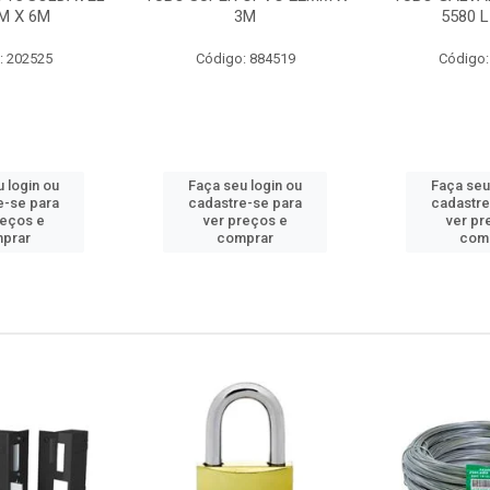
M X 6M
3M
5580 L
: 202525
Código: 884519
Código:
 login ou
Faça seu login ou
Faça seu
e-se para
cadastre-se para
cadastre
reços e
ver preços e
ver pr
prar
comprar
com