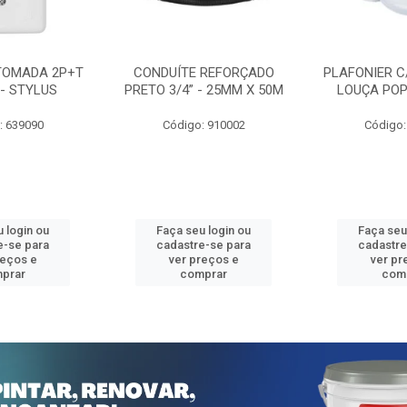
TOMADA 2P+T
CONDUÍTE REFORÇADO
PLAFONIER C
 - STYLUS
PRETO 3/4” - 25MM X 50M
LOUÇA POP
: 639090
Código: 910002
Código:
 login ou
Faça seu login ou
Faça seu
e-se para
cadastre-se para
cadastre
reços e
ver preços e
ver pr
prar
comprar
com