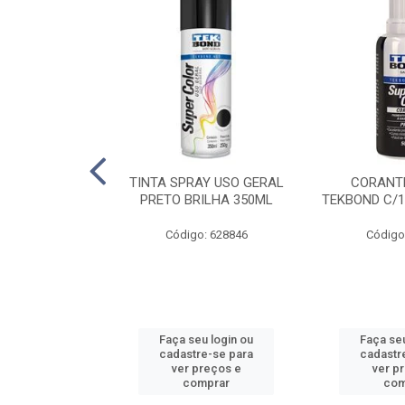
E PINTURA
TINTA SPRAY USO GERAL
CORANTE
INGO - 23CM
PRETO BRILHA 350ML
TEKBOND C/1
: 886636
Código: 628846
Código
u login ou
Faça seu login ou
Faça seu
e-se para
cadastre-se para
cadastr
reços e
ver preços e
ver p
mprar
comprar
com