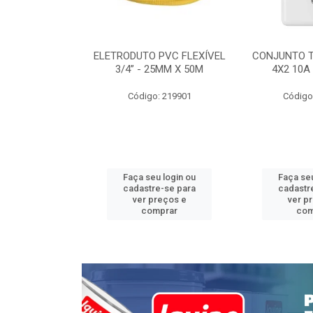
INTERRUPTOR
ELETRODUTO PVC FLEXÍVEL
CONJUNTO 
 TOMADA 2P+T
3/4” - 25MM X 50M
4X2 10A
 STYLUS
Código: 219901
Código
: 639085
u login ou
Faça seu login ou
Faça seu
e-se para
cadastre-se para
cadastr
reços e
ver preços e
ver p
mprar
comprar
com