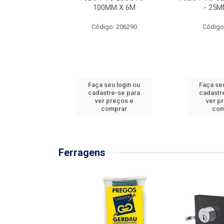
/3M
100MM X 6M
- 25M
: 897576
Código: 206290
Código
u login ou
Faça seu login ou
Faça seu
e-se para
cadastre-se para
cadastr
reços e
ver preços e
ver p
mprar
comprar
com
Ferragens