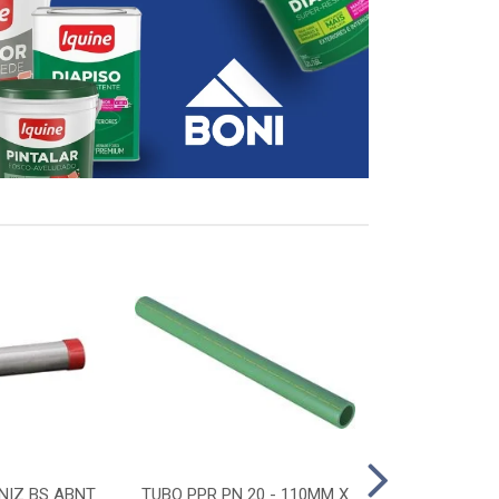
NIZ BS ABNT
TUBO PPR PN 20 - 110MM X
CONECTOR D