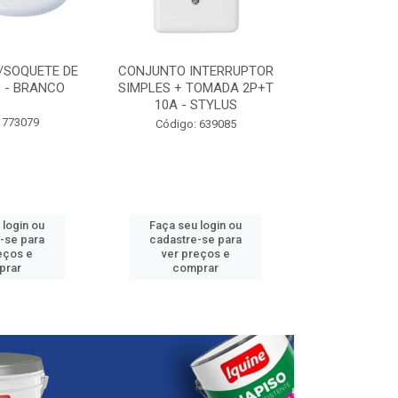
/SOQUETE DE
CONJUNTO INTERRUPTOR
ELETRODUTO P
 - BRANCO
SIMPLES + TOMADA 2P+T
3/4” - 25
10A - STYLUS
 773079
Código:
Código: 639085
 login ou
Faça seu login ou
Faça seu 
-se para
cadastre-se para
cadastre
eços e
ver preços e
ver pr
prar
comprar
comp