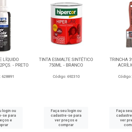
 LÍQUIDO
TINTA ESMALTE SINTÉTICO
TRINCHA 3
2PÇS. - PRETO
750ML - BRANCO
ACRÍLI
: 628891
Código: 692310
Código:
 login ou
Faça seu login ou
Faça seu
e-se para
cadastre-se para
cadastre
reços e
ver preços e
ver pr
prar
comprar
com