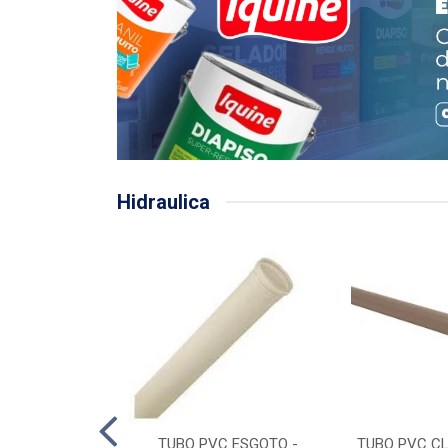
Hidraulica
LHA PLUVIAL
TUBO PVC ESGOTO -
TUBO PVC CL