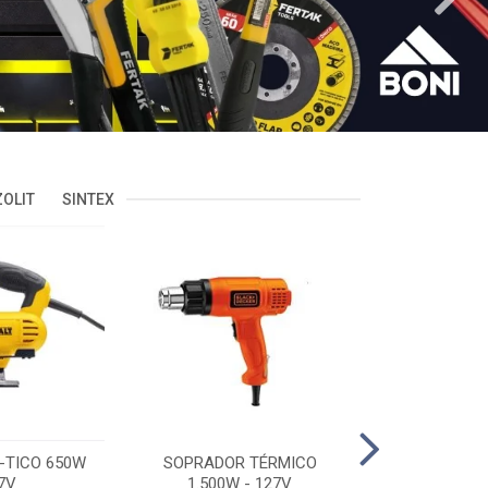
OLIT
SINTEX
-TICO 650W
SOPRADOR TÉRMICO
POLITRIZ 5'
7V
1.500W - 127V
C/MALA 