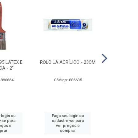
95 LÁTEX E
ROLO LÃ ACRÍLICO - 23CM
ROLO DE 
CA - 2”
ANTIRESPIN
 886664
Código: 886635
Código:
 login ou
Faça seu login ou
Faça seu 
-se para
cadastre-se para
cadastre
eços e
ver preços e
ver pr
prar
comprar
comp