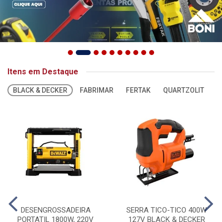
Itens em Destaque
BLACK & DECKER
FABRIMAR
FERTAK
QUARTZOLIT
S
DESENGROSSADEIRA
SERRA TICO-TICO 400W
PORTATIL 1800W, 220V
127V BLACK & DECKER