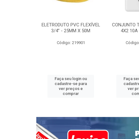
INTERRUPTOR
ELETRODUTO PVC FLEXÍVEL
CONJUNTO 
 TOMADA 2P+T
3/4” - 25MM X 50M
4X2 10A
 STYLUS
Código: 219901
Código
: 639085
u login ou
Faça seu login ou
Faça seu
e-se para
cadastre-se para
cadastr
reços e
ver preços e
ver p
mprar
comprar
com