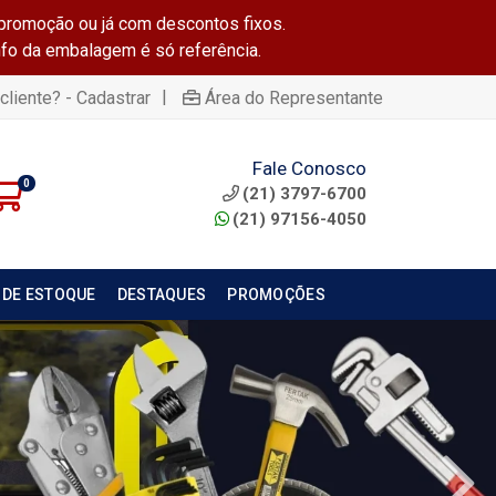
promoção ou já com descontos fixos.
info da embalagem é só referência.
|
cliente? - Cadastrar
Área do Representante
Fale Conosco
0
(21) 3797-6700
(21) 97156-4050
 DE ESTOQUE
DESTAQUES
PROMOÇÕES