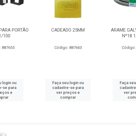
PARA PORTÃO
CADEADO 25MM
ARAME GAL
1/100
Nº18 
: 887655
Código: 887663
Código:
 login ou
Faça seu login ou
Faça seu
e-se para
cadastre-se para
cadastre
reços e
ver preços e
ver pr
prar
comprar
com