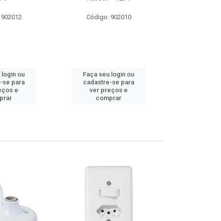
 902012
Código: 902010
Código:
 login ou
Faça seu login ou
Faça seu 
-se para
cadastre-se para
cadastre
eços e
ver preços e
ver pr
prar
comprar
comp