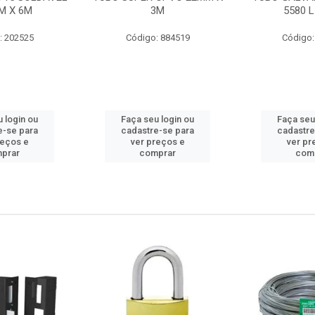
M X 6M
3M
5580 L
: 202525
Código: 884519
Código:
 login ou
Faça seu login ou
Faça seu
e-se para
cadastre-se para
cadastre
reços e
ver preços e
ver pr
prar
comprar
com