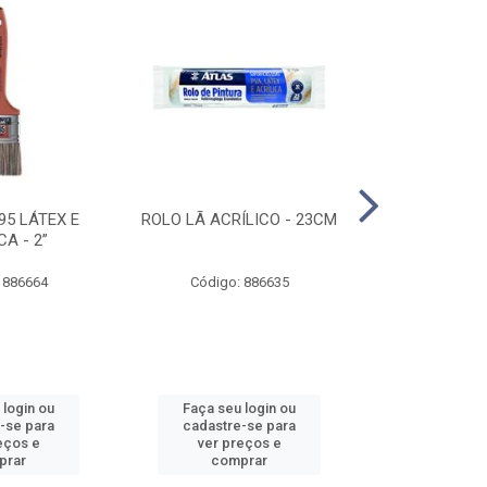
95 LÁTEX E
ROLO LÃ ACRÍLICO - 23CM
ROLO DE 
CA - 2”
ANTIRESPIN
 886664
Código: 886635
Código:
 login ou
Faça seu login ou
Faça seu 
-se para
cadastre-se para
cadastre
eços e
ver preços e
ver pr
prar
comprar
comp