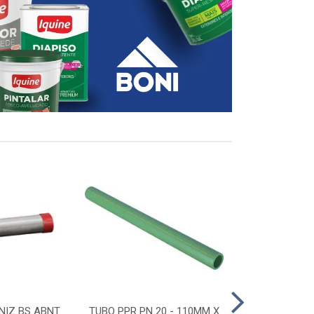
NIZ BS ABNT
TUBO PPR PN 20 - 110MM X
CONECTOR D