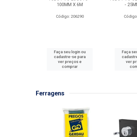
/3M
100MM X 6M
- 25M
: 897576
Código: 206290
Código
u login ou
Faça seu login ou
Faça seu
e-se para
cadastre-se para
cadastr
reços e
ver preços e
ver p
mprar
comprar
com
Ferragens