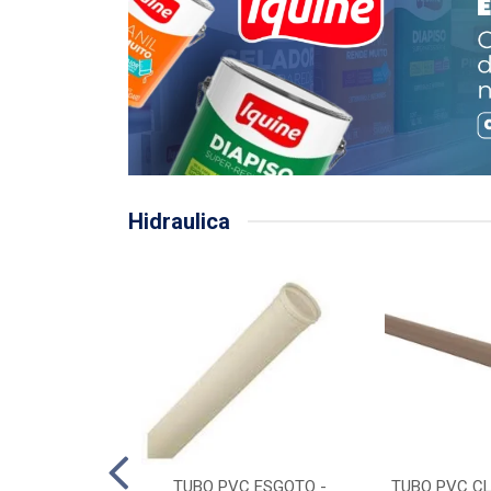
Hidraulica
LHA PLUVIAL
TUBO PVC ESGOTO -
TUBO PVC CL