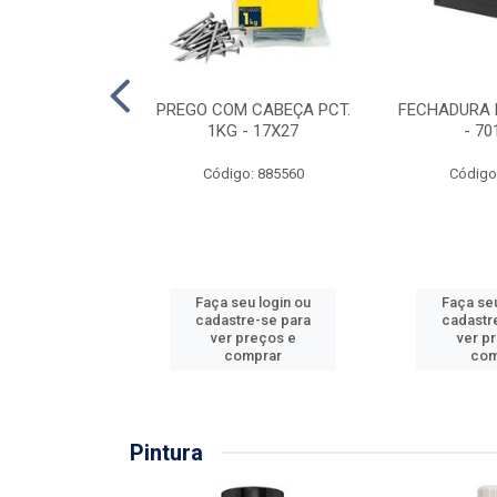
EIRA COPO
PREGO COM CABEÇA PCT.
FECHADURA 
ZADA 3/4''
1KG - 17X27
- 70
: 860036
Código: 885560
Código
u login ou
Faça seu login ou
Faça seu
e-se para
cadastre-se para
cadastr
reços e
ver preços e
ver p
mprar
comprar
com
Pintura