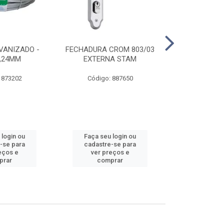
VANIZADO -
FECHADURA CROM 803/03
ABRAÇADE
1,24MM
EXTERNA STAM
GALVANIZA
 873202
Código: 887650
Código:
 login ou
Faça seu login ou
Faça seu 
-se para
cadastre-se para
cadastre
eços e
ver preços e
ver pr
prar
comprar
comp