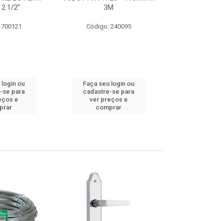
 2.1/2”
3M
SUPER CPVC 
 700121
Código: 240095
Código:
 login ou
Faça seu login ou
Faça seu 
-se para
cadastre-se para
cadastre
eços e
ver preços e
ver pr
prar
comprar
comp