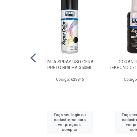
E PINTURA
TINTA SPRAY USO GERAL
CORANTE
INGO - 23CM
PRETO BRILHA 350ML
TEKBOND C/1
: 886636
Código: 628846
Código
u login ou
Faça seu login ou
Faça seu
e-se para
cadastre-se para
cadastr
reços e
ver preços e
ver p
mprar
comprar
com