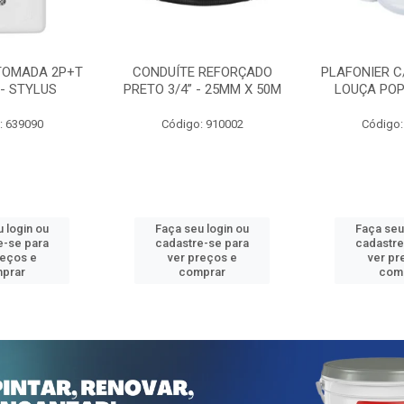
TOMADA 2P+T
CONDUÍTE REFORÇADO
PLAFONIER C
 - STYLUS
PRETO 3/4” - 25MM X 50M
LOUÇA POP
: 639090
Código: 910002
Código:
 login ou
Faça seu login ou
Faça seu
e-se para
cadastre-se para
cadastre
reços e
ver preços e
ver pr
prar
comprar
com