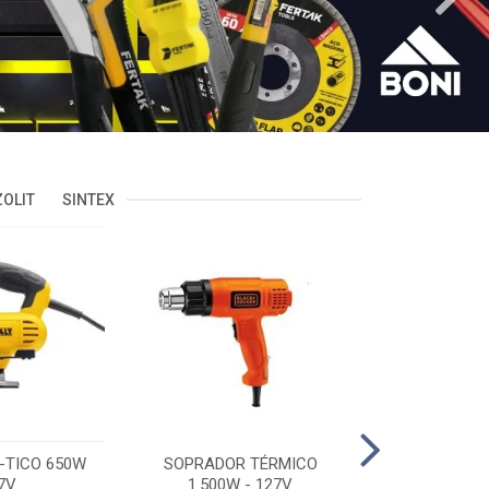
OLIT
SINTEX
-TICO 650W
SOPRADOR TÉRMICO
POLITRIZ 5'
7V
1.500W - 127V
C/MALA 