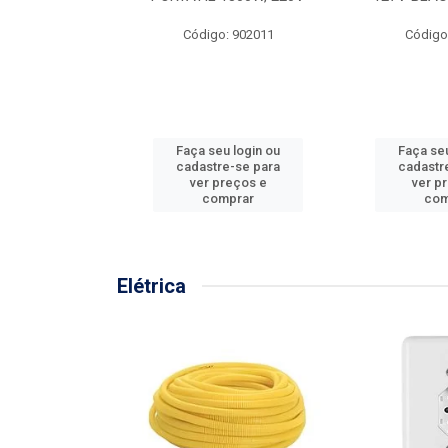
57MM
Código: 902011
Código
: 902001
u login ou
Faça seu login ou
Faça seu
e-se para
cadastre-se para
cadastr
reços e
ver preços e
ver p
mprar
comprar
com
Elétrica