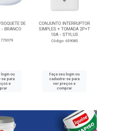
/SOQUETE DE
CONJUNTO INTERRUPTOR
ELETRODUTO P
 - BRANCO
SIMPLES + TOMADA 2P+T
3/4” - 25
10A - STYLUS
 773079
Código:
Código: 639085
 login ou
Faça seu login ou
Faça seu 
-se para
cadastre-se para
cadastre
eços e
ver preços e
ver pr
prar
comprar
comp