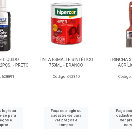
 LÍQUIDO
TINTA ESMALTE SINTÉTICO
TRINCHA 3
2PÇS. - PRETO
750ML - BRANCO
ACRÍLI
: 628891
Código: 692310
Código:
 login ou
Faça seu login ou
Faça seu
e-se para
cadastre-se para
cadastre
reços e
ver preços e
ver pr
prar
comprar
com