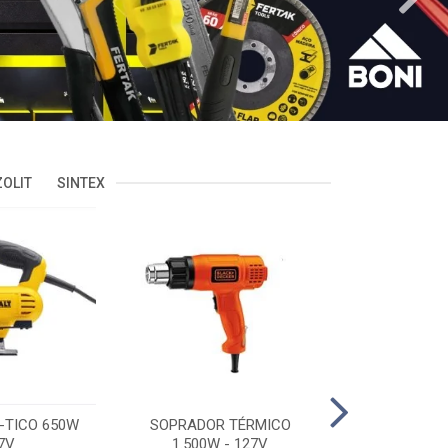
OLIT
SINTEX
-TICO 650W
SOPRADOR TÉRMICO
POLITRIZ 5'
7V
1.500W - 127V
C/MALA 