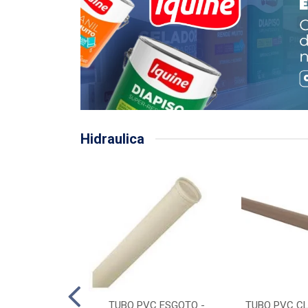
Hidraulica
LHA PLUVIAL
TUBO PVC ESGOTO -
TUBO PVC CL