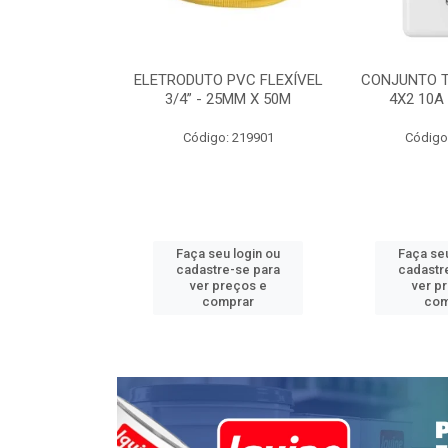
INTERRUPTOR
ELETRODUTO PVC FLEXÍVEL
CONJUNTO 
 TOMADA 2P+T
3/4” - 25MM X 50M
4X2 10A
 STYLUS
Código: 219901
Código
: 639085
u login ou
Faça seu login ou
Faça seu
e-se para
cadastre-se para
cadastr
reços e
ver preços e
ver p
mprar
comprar
com