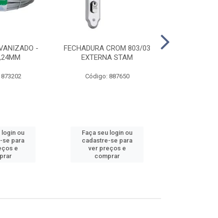
VANIZADO -
FECHADURA CROM 803/03
ABRAÇADE
1,24MM
EXTERNA STAM
GALVANIZA
 873202
Código: 887650
Código:
 login ou
Faça seu login ou
Faça seu 
-se para
cadastre-se para
cadastre
eços e
ver preços e
ver pr
prar
comprar
comp