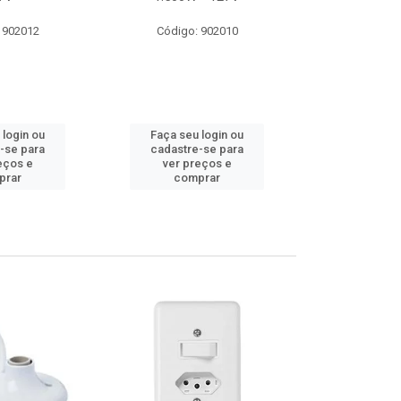
 902012
Código: 902010
Código:
 login ou
Faça seu login ou
Faça seu 
-se para
cadastre-se para
cadastre
eços e
ver preços e
ver pr
prar
comprar
comp