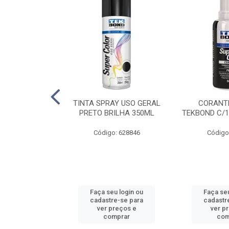
E PINTURA
TINTA SPRAY USO GERAL
CORANTE
INGO - 23CM
PRETO BRILHA 350ML
TEKBOND C/1
: 886636
Código: 628846
Código
u login ou
Faça seu login ou
Faça seu
e-se para
cadastre-se para
cadastr
reços e
ver preços e
ver p
mprar
comprar
com