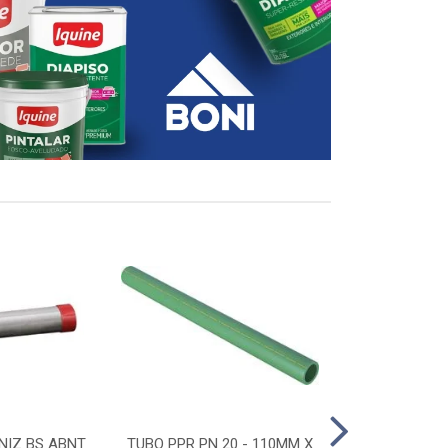
NIZ BS ABNT
TUBO PPR PN 20 - 110MM X
CONECTOR D