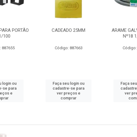
PARA PORTÃO
CADEADO 25MM
ARAME GAL
1/100
Nº18 
: 887655
Código: 887663
Código:
 login ou
Faça seu login ou
Faça seu
e-se para
cadastre-se para
cadastre
reços e
ver preços e
ver pr
prar
comprar
com