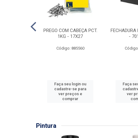
EIRA COPO
PREGO COM CABEÇA PCT.
FECHADURA 
ZADA 3/4''
1KG - 17X27
- 70
: 860036
Código: 885560
Código
u login ou
Faça seu login ou
Faça seu
e-se para
cadastre-se para
cadastr
reços e
ver preços e
ver p
mprar
comprar
com
Pintura