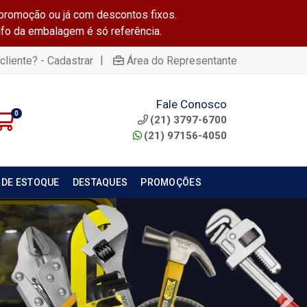
promoção ou já com descontos fixos.
info da embalagem é só referência.
|
cliente? - Cadastrar
Área do Representante
Fale Conosco
0
(21) 3797-6700
(21) 97156-4050
 DE ESTOQUE
DESTAQUES
PROMOÇÕES