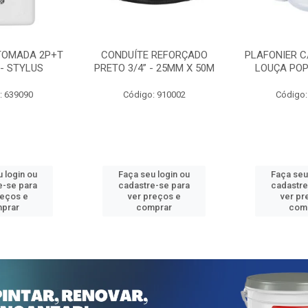
TOMADA 2P+T
CONDUÍTE REFORÇADO
PLAFONIER C
 - STYLUS
PRETO 3/4” - 25MM X 50M
LOUÇA POP
: 639090
Código: 910002
Código:
 login ou
Faça seu login ou
Faça seu
e-se para
cadastre-se para
cadastre
reços e
ver preços e
ver pr
prar
comprar
com