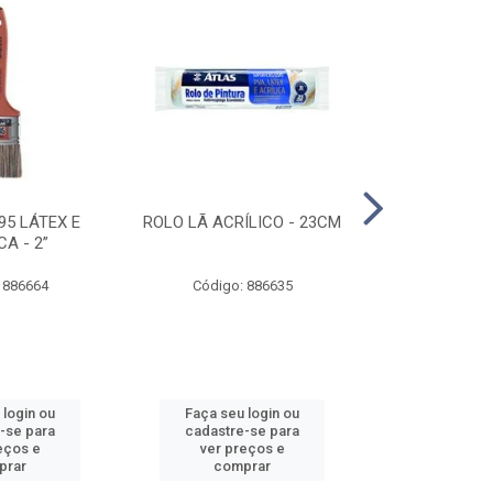
95 LÁTEX E
ROLO LÃ ACRÍLICO - 23CM
ROLO DE 
CA - 2”
ANTIRESPIN
 886664
Código: 886635
Código:
 login ou
Faça seu login ou
Faça seu 
-se para
cadastre-se para
cadastre
eços e
ver preços e
ver pr
prar
comprar
comp