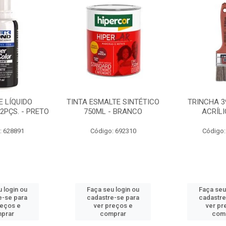
 LÍQUIDO
TINTA ESMALTE SINTÉTICO
TRINCHA 3
2PÇS. - PRETO
750ML - BRANCO
ACRÍLI
: 628891
Código: 692310
Código:
 login ou
Faça seu login ou
Faça seu
e-se para
cadastre-se para
cadastre
reços e
ver preços e
ver pr
prar
comprar
com