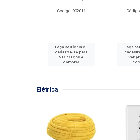
57MM
Código: 902011
Código
: 902001
u login ou
Faça seu login ou
Faça seu
e-se para
cadastre-se para
cadastr
reços e
ver preços e
ver p
mprar
comprar
com
Elétrica