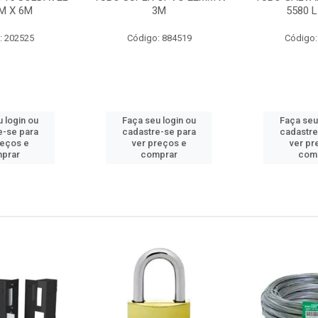
M X 6M
3M
5580 L
: 202525
Código: 884519
Código:
 login ou
Faça seu login ou
Faça seu
e-se para
cadastre-se para
cadastre
reços e
ver preços e
ver pr
prar
comprar
com