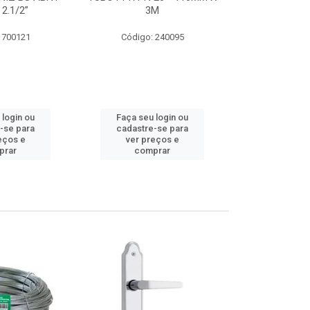
 2.1/2”
3M
SUPER CPVC 
 700121
Código: 240095
Código:
 login ou
Faça seu login ou
Faça seu 
-se para
cadastre-se para
cadastre
eços e
ver preços e
ver pr
prar
comprar
comp