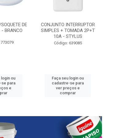
/SOQUETE DE
CONJUNTO INTERRUPTOR
ELETRODUTO P
 - BRANCO
SIMPLES + TOMADA 2P+T
3/4” - 25
10A - STYLUS
 773079
Código:
Código: 639085
 login ou
Faça seu login ou
Faça seu 
-se para
cadastre-se para
cadastre
eços e
ver preços e
ver pr
prar
comprar
comp