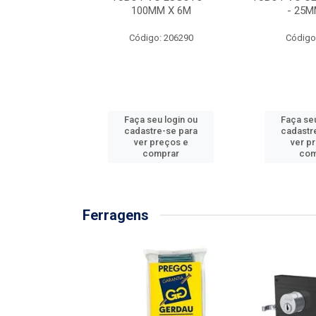
/3M
100MM X 6M
- 25M
: 897576
Código: 206290
Código
u login ou
Faça seu login ou
Faça seu
e-se para
cadastre-se para
cadastr
reços e
ver preços e
ver p
mprar
comprar
com
Ferragens