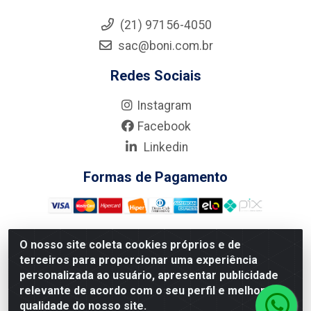
(21) 97156-4050
sac@boni.com.br
Redes Sociais
Instagram
Facebook
Linkedin
Formas de Pagamento
O nosso site coleta cookies próprios e de
terceiros para proporcionar uma experiência
Nova Boni Distribuidora de Material de Construção LTDA - Rua
personalizada ao usuário, apresentar publicidade
Alice Tibiriçá, 330 - Vila Da Penha, Rio de Janeiro/RJ - CEP:
relevante de acordo com o seu perfil e melhorar a
21.210-110 - CNPJ: 11.003.135/0001-27
qualidade do nosso site.