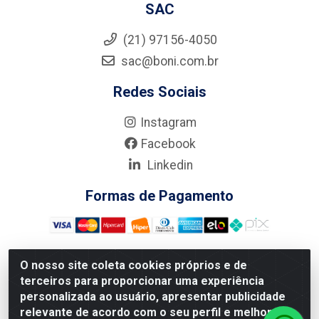
SAC
(21) 97156-4050
sac@boni.com.br
Redes Sociais
Instagram
Facebook
Linkedin
Formas de Pagamento
O nosso site coleta cookies próprios e de
terceiros para proporcionar uma experiência
Nova Boni Distribuidora de Material de Construção LTDA - Rua
personalizada ao usuário, apresentar publicidade
Alice Tibiriçá, 330 - Vila Da Penha, Rio de Janeiro/RJ - CEP:
relevante de acordo com o seu perfil e melhorar a
21.210-110 - CNPJ: 11.003.135/0001-27