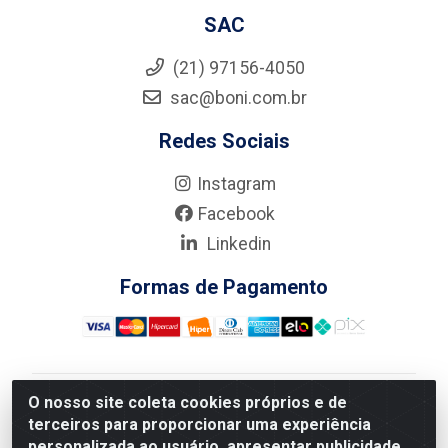
SAC
(21) 97156-4050
sac@boni.com.br
Redes Sociais
Instagram
Facebook
Linkedin
Formas de Pagamento
O nosso site coleta cookies próprios e de
Nova Boni Distribuidora de Material de Construção LTDA
terceiros para proporcionar uma experiência
- Rua Alice Tibiriçá, 330 - Vila Da Penha, Rio de
personalizada ao usuário, apresentar publicidade
Janeiro/RJ - CEP: 21.210-110 - CNPJ: 11.003.135/0001-