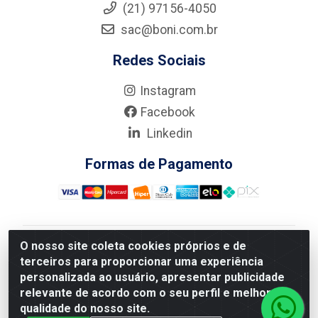
(21) 97156-4050
sac@boni.com.br
Redes Sociais
Instagram
Facebook
Linkedin
Formas de Pagamento
O nosso site coleta cookies próprios e de
Nova Boni Distribuidora de Material de Construção LTDA
terceiros para proporcionar uma experiência
- Rua Alice Tibiriçá, 330 - Vila Da Penha, Rio de
personalizada ao usuário, apresentar publicidade
Janeiro/RJ - CEP: 21.210-110 - CNPJ: 11.003.135/0001-
relevante de acordo com o seu perfil e melhorar a
27
qualidade do nosso site.