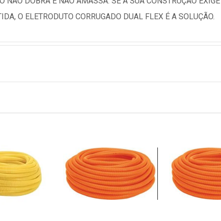
 NÃO DOBRA E NÃO AMASSA. SE A SUA CONSTRUÇÃO EXIG
IDA, O ELETRODUTO CORRUGADO DUAL FLEX É A SOLUÇÃO.