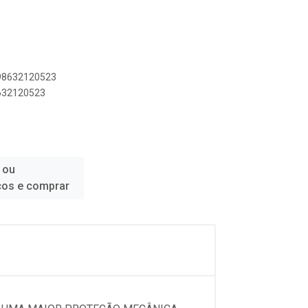
898632120523
8632120523
 ou
ços e comprar