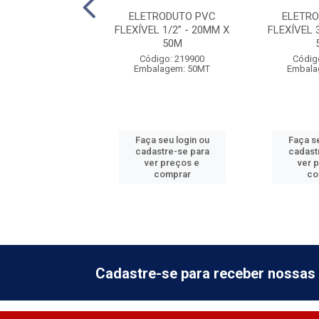
ETRODUTO ROSCA
ELETRODUTO PVC
ELETR
 1/2'' X 3M
FLEXÍVEL 1/2” - 20MM X
FLEXÍVEL 
50M
digo: 219001
Código: 219900
Códig
balagem: 20
Embalagem: 50MT
Embala
 seu login ou
Faça seu login ou
Faça se
astre-se para
cadastre-se para
cadast
er preços e
ver preços e
ver 
comprar
comprar
co
Cadastre-se para receber nossas 