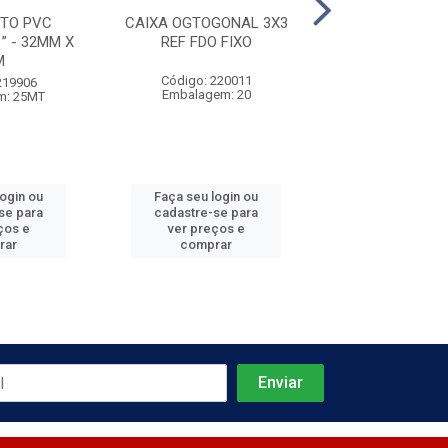
TO PVC
CAIXA OGTOGONAL 3X3
TUBO ELETRODU
” - 32MM X
REF FDO FIXO
- 1/2'' X 
M
Código: 220011
Código: 219
219906
Embalagem: 20
Embalagem:
m: 25MT
login ou
Faça seu login ou
Faça seu log
se para
cadastre-se para
cadastre-se 
ços e
ver preços e
ver preços
rar
comprar
comprar