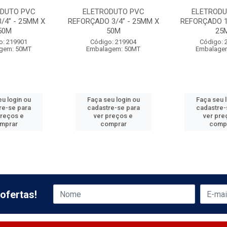
ODUTO PVC
ELETRODUTO PVC
ELETRODU
3/4” - 25MM X
REFORÇADO 3/4” - 25MM X
REFORÇADO 1
50M
50M
25
o: 219901
Código: 219904
Código: 
gem: 50MT
Embalagem: 50MT
Embalage
u login ou
Faça seu login ou
Faça seu 
re-se para
cadastre-se para
cadastre-
preços e
ver preços e
ver pre
mprar
comprar
comp
ofertas!