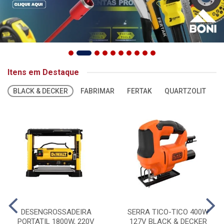
Itens em Destaque
BLACK & DECKER
FABRIMAR
FERTAK
QUARTZOLIT
S
DESENGROSSADEIRA
SERRA TICO-TICO 400W
PORTATIL 1800W, 220V
127V BLACK & DECKER