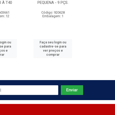
0 À T40
PEQUENA - 9 PÇS.
3/16''
603661
Código: 920628
Código: 885
em: 12
Embalagem: 1
Embalagem
login ou
Faça seu login ou
Faça seu log
se para
cadastre-se para
cadastre-se 
ços e
ver preços e
ver preços
rar
comprar
comprar