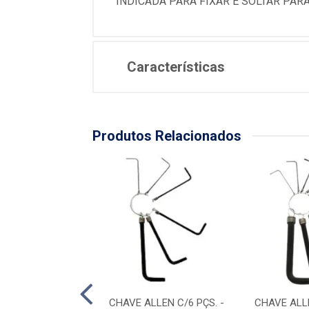
INDICADA PARA FIXAR E SOLTAR PA
Características
Produtos Relacionados
DE VIRAR FERRO
CHAVE ALLEN C/6 PÇS. -
CHAVE ALLE