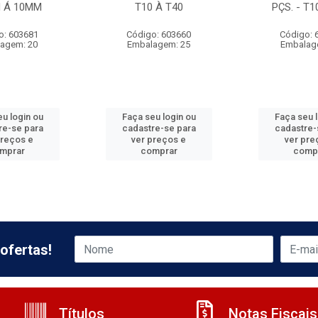
M Á 10MM
T10 À T40
PÇS. - T1
o: 603681
Código: 603660
Código: 
agem: 20
Embalagem: 25
Embalag
u login ou
Faça seu login ou
Faça seu 
re-se para
cadastre-se para
cadastre-
preços e
ver preços e
ver pre
mprar
comprar
comp
ofertas!
Títulos
Notas Fiscais