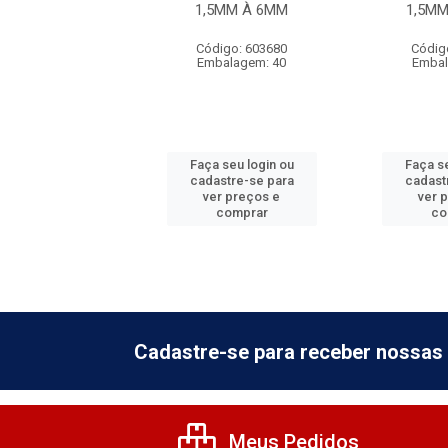
3/16''
1,5MM À 6MM
1,5M
digo: 885312
Código: 603680
Códig
balagem: 6
Embalagem: 40
Embal
 seu login ou
Faça seu login ou
Faça se
astre-se para
cadastre-se para
cadast
er preços e
ver preços e
ver 
comprar
comprar
co
Cadastre-se para receber nossas 
Meus Pedidos