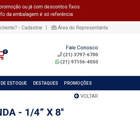
promoção ou já com descontos fixos.
info da embalagem é só referência.
|
cliente? - Cadastrar
Área do Representante
Fale Conosco
0
(21) 3797-6700
(21) 97156-4050
 DE ESTOQUE
DESTAQUES
PROMOÇÕES
VOLTAR
A - 1/4” X 8''