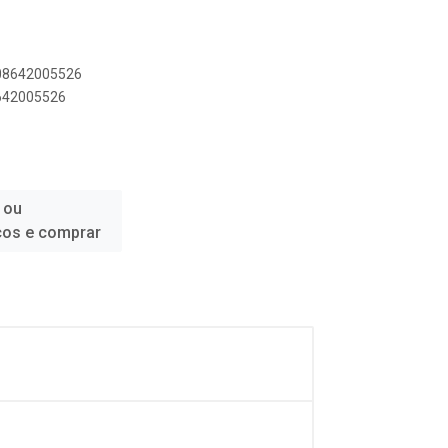
908642005526
8642005526
 ou
ços e comprar