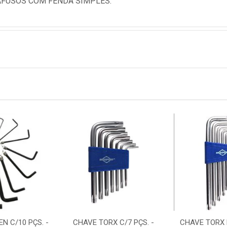
RAFUSOS COM FENDA SIMPLES.
N C/10 PÇS. -
CHAVE TORX C/7 PÇS. -
CHAVE TORX 