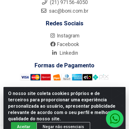
(21) 97156-4050
sac@boni.com.br
Redes Sociais
Instagram
Facebook
Linkedin
Formas de Pagamento
O nosso site coleta cookies próprios e de
terceiros para proporcionar uma experiência
Nova Boni Distribuidora de Material de Construção LTDA - Rua
personalizada ao usuário, apresentar publicidade
Alice Tibiriçá, 330 - Vila Da Penha, Rio de Janeiro/RJ - CEP:
relevante de acordo com o seu perfil e melhorar a
21.210-110 - CNPJ: 11.003.135/0001-27
qualidade do nosso site.
Aceitar
Negar não essenciais