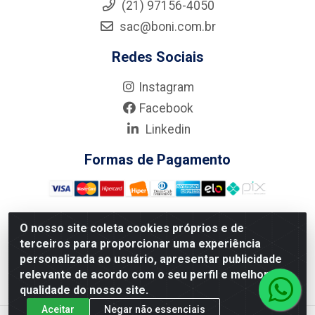
(21) 97156-4050
sac@boni.com.br
Redes Sociais
Instagram
Facebook
Linkedin
Formas de Pagamento
O nosso site coleta cookies próprios e de
terceiros para proporcionar uma experiência
Nova Boni Distribuidora de Material de Construção LTDA - Rua
personalizada ao usuário, apresentar publicidade
Alice Tibiriçá, 330 - Vila Da Penha, Rio de Janeiro/RJ - CEP:
relevante de acordo com o seu perfil e melhorar a
21.210-110 - CNPJ: 11.003.135/0001-27
qualidade do nosso site.
Aceitar
Negar não essenciais