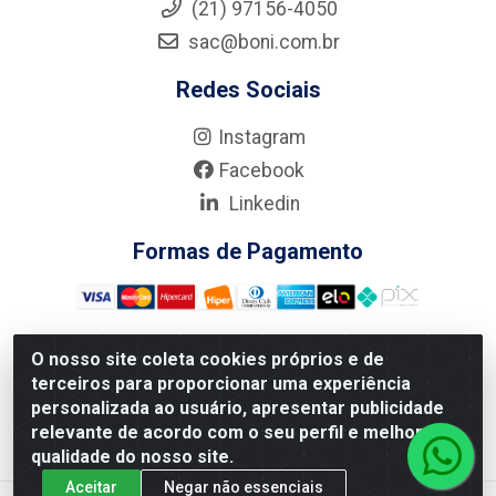
(21) 97156-4050
sac@boni.com.br
Redes Sociais
Instagram
Facebook
Linkedin
Formas de Pagamento
O nosso site coleta cookies próprios e de
terceiros para proporcionar uma experiência
Nova Boni Distribuidora de Material de Construção LTDA - Rua
personalizada ao usuário, apresentar publicidade
Alice Tibiriçá, 330 - Vila Da Penha, Rio de Janeiro/RJ - CEP:
relevante de acordo com o seu perfil e melhorar a
21.210-110 - CNPJ: 11.003.135/0001-27
qualidade do nosso site.
Aceitar
Negar não essenciais