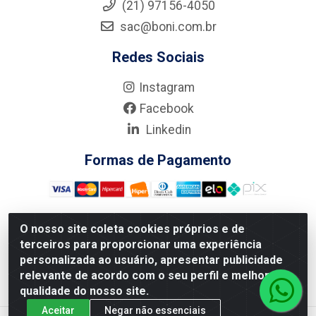
(21) 97156-4050
sac@boni.com.br
Redes Sociais
Instagram
Facebook
Linkedin
Formas de Pagamento
O nosso site coleta cookies próprios e de
terceiros para proporcionar uma experiência
Nova Boni Distribuidora de Material de Construção LTDA - Rua
personalizada ao usuário, apresentar publicidade
Alice Tibiriçá, 330 - Vila Da Penha, Rio de Janeiro/RJ - CEP:
relevante de acordo com o seu perfil e melhorar a
21.210-110 - CNPJ: 11.003.135/0001-27
qualidade do nosso site.
Aceitar
Negar não essenciais