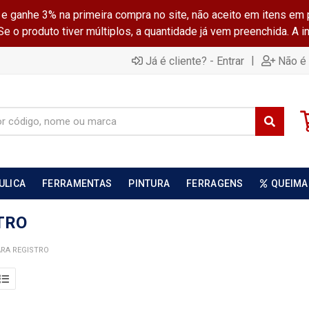
ganhe 3% na primeira compra no site, não aceito em itens em 
 o produto tiver múltiplos, a quantidade já vem preenchida. A 
|
Já é cliente? - Entrar
Não é 
ULICA
FERRAMENTAS
PINTURA
FERRAGENS
QUEIMA
TRO
RA REGISTRO