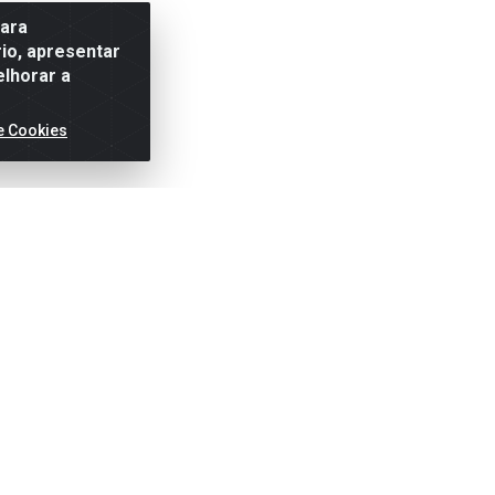
para
io, apresentar
elhorar a
e Cookies