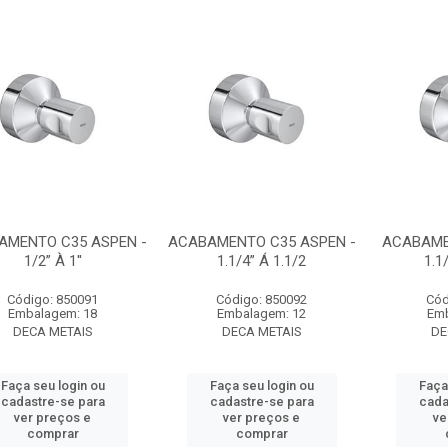
AMENTO C35 ASPEN -
ACABAMENTO C35 ASPEN -
ACABAME
1/2” À 1''
1.1/4” Á 1.1/2
1.1/
Código: 850091
Código: 850092
Cód
Embalagem: 18
Embalagem: 12
Emb
DECA METAIS
DECA METAIS
DE
Faça seu login ou
Faça seu login ou
Faça
cadastre-se para
cadastre-se para
cada
ver preços e
ver preços e
ve
comprar
comprar