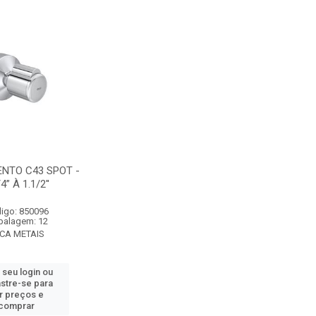
NTO C43 SPOT -
4” À 1.1/2''
igo: 850096
alagem: 12
CA METAIS
 seu login ou
stre-se para
r preços e
comprar