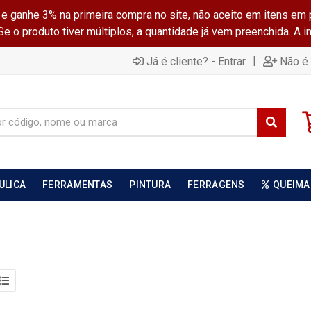
ganhe 3% na primeira compra no site, não aceito em itens em 
 o produto tiver múltiplos, a quantidade já vem preenchida. A 
|
Já é cliente? - Entrar
Não é 
ULICA
FERRAMENTAS
PINTURA
FERRAGENS
QUEIMA