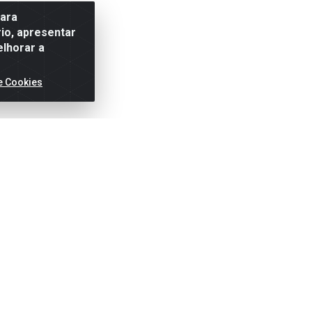
para
io, apresentar
elhorar a
e Cookies