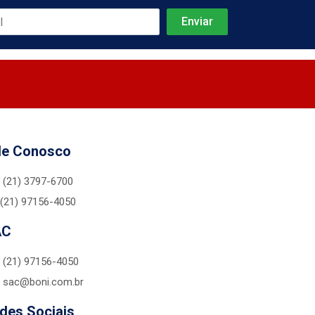
le Conosco
(21) 3797-6700
(21) 97156-4050
AC
(21) 97156-4050
sac@boni.com.br
des Sociais