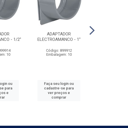
ADOR
ADAPTADOR
ADAPTAD
CO - 1/2''
ELECTROAMANCO - 1''
ELECTROAMANCO
899914
Código: 899912
Código: 899
em: 10
Embalagem: 10
Embalagem:
login ou
Faça seu login ou
Faça seu log
se para
cadastre-se para
cadastre-se 
ços e
ver preços e
ver preços
rar
comprar
comprar