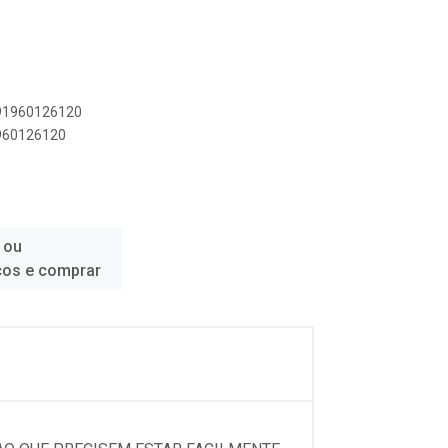
891960126120
1960126120
 ou
ços e comprar