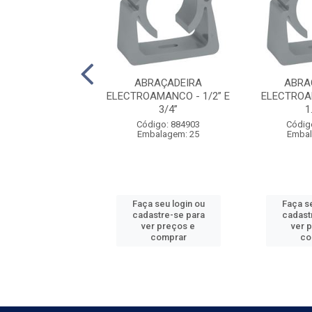
DAPTADOR
ABRAÇADEIRA
ABRA
AMANCO - 3/4''
ELECTROAMANCO - 1/2” E
ELECTROAM
3/4”
1
digo: 899911
Código: 884903
Códig
balagem: 10
Embalagem: 25
Embal
 seu login ou
Faça seu login ou
Faça se
astre-se para
cadastre-se para
cadast
er preços e
ver preços e
ver 
comprar
comprar
co