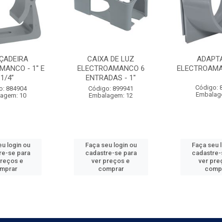
ÇADEIRA
CAIXA DE LUZ
ADAPT
ANCO - 1'' E
ELECTROAMANCO 6
ELECTROAMAN
.1/4”
ENTRADAS - 1''
Código: 
o: 884904
Código: 899941
Embalag
agem: 10
Embalagem: 12
u login ou
Faça seu login ou
Faça seu 
re-se para
cadastre-se para
cadastre-
preços e
ver preços e
ver pre
mprar
comprar
comp