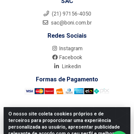
SAC
(21) 97156-4050
sac@boni.com.br
Redes Sociais
Instagram
Facebook
Linkedin
Formas de Pagamento
O nosso site coleta cookies próprios e de
Nova Boni Distribuidora de Material de Construção LTDA
terceiros para proporcionar uma experiência
- Rua Alice Tibiriçá, 330 - Vila Da Penha, Rio de
personalizada ao usuário, apresentar publicidade
Janeiro/RJ - CEP: 21.210-110 - CNPJ: 11.003.135/0001-
relevante de acordo com o seu perfil e melhorar a
27