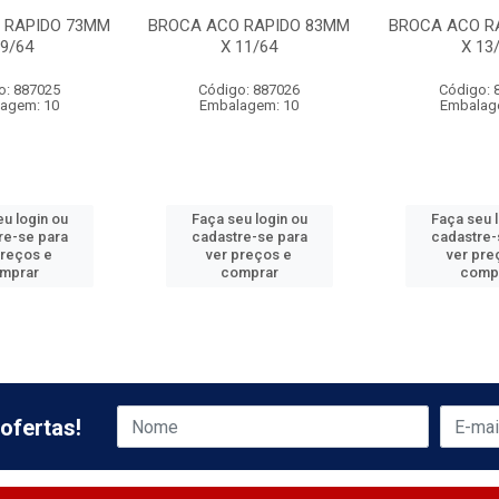
 RAPIDO 73MM
BROCA ACO RAPIDO 83MM
BROCA ACO R
 9/64
X 11/64
X 13
o: 887025
Código: 887026
Código: 
agem: 10
Embalagem: 10
Embalag
u login ou
Faça seu login ou
Faça seu 
re-se para
cadastre-se para
cadastre-
preços e
ver preços e
ver pre
mprar
comprar
comp
ofertas!