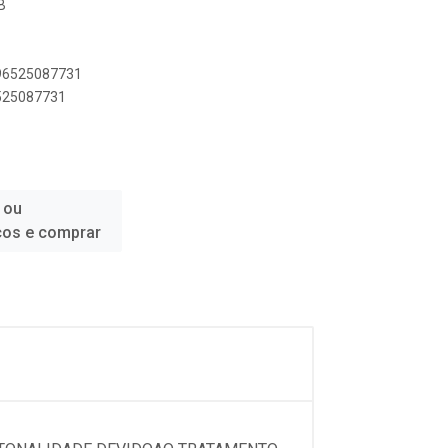
B
896525087731
6525087731
 ou
ços e comprar