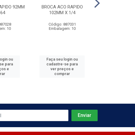
APIDO 92MM
BROCA ACO RAPIDO
BROCA ACO R
/64
102MM X 1/4
106MM X 1
887028
Código: 887031
Código: 887
em: 10
Embalagem: 10
Embalagem:
login ou
Faça seu login ou
Faça seu log
se para
cadastre-se para
cadastre-se 
ços e
ver preços e
ver preços
rar
comprar
comprar