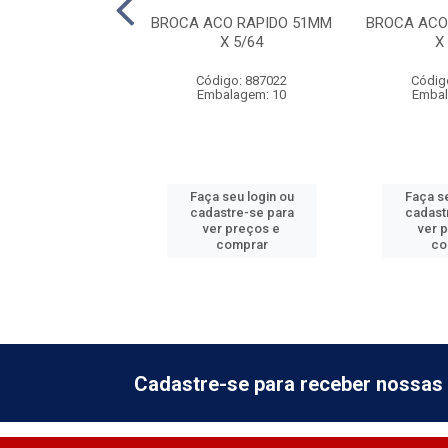
A ACO RAPIDO
BROCA ACO RAPIDO 51MM
BROCA ACO
MM X 17/64
X 5/64
X
digo: 887032
Código: 887022
Códig
balagem: 10
Embalagem: 10
Embal
 seu login ou
Faça seu login ou
Faça se
astre-se para
cadastre-se para
cadast
er preços e
ver preços e
ver 
comprar
comprar
co
Cadastre-se para receber nossas 