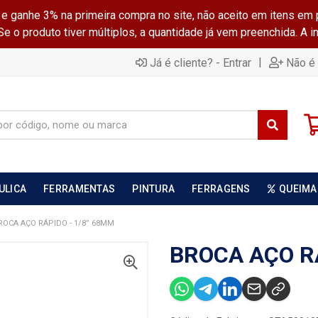
ganhe 3% na primeira compra no site, não aceito em itens em 
 o produto tiver múltiplos, a quantidade já vem preenchida. A 
|
Já é cliente? - Entrar
Não é 
ULICA
FERRAMENTAS
PINTURA
FERRAGENS
QUEIMA
ROCA AÇO RÁPIDO - 1/8” 68MM
BROCA AÇO R