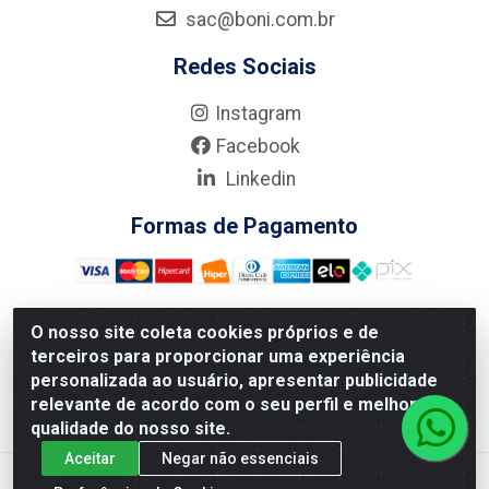
sac@boni.com.br
Redes Sociais
Instagram
Facebook
Linkedin
Formas de Pagamento
O nosso site coleta cookies próprios e de
terceiros para proporcionar uma experiência
Nova Boni Distribuidora de Material de Construção LTDA - Rua
personalizada ao usuário, apresentar publicidade
Alice Tibiriçá, 330 - Vila Da Penha, Rio de Janeiro/RJ - CEP:
relevante de acordo com o seu perfil e melhorar a
21.210-110 - CNPJ: 11.003.135/0001-27
qualidade do nosso site.
Aceitar
Negar não essenciais