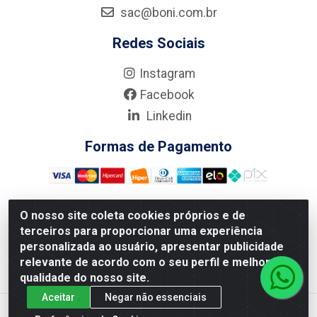
sac@boni.com.br
Redes Sociais
Instagram
Facebook
Linkedin
Formas de Pagamento
O nosso site coleta cookies próprios e de
terceiros para proporcionar uma experiência
Nova Boni Distribuidora de Material de Construção LTDA - Rua
personalizada ao usuário, apresentar publicidade
Alice Tibiriçá, 330 - Vila Da Penha, Rio de Janeiro/RJ - CEP:
relevante de acordo com o seu perfil e melhorar a
21.210-110 - CNPJ: 11.003.135/0001-27
qualidade do nosso site.
Aceitar
Negar não essenciais