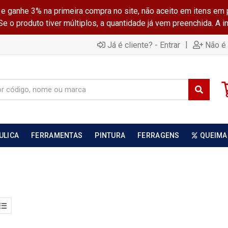
ganhe 3% na primeira compra no site, não aceito em itens em 
 o produto tiver múltiplos, a quantidade já vem preenchida. A 
|
Já é cliente? - Entrar
Não é 
ULICA
FERRAMENTAS
PINTURA
FERRAGENS
QUEIMA