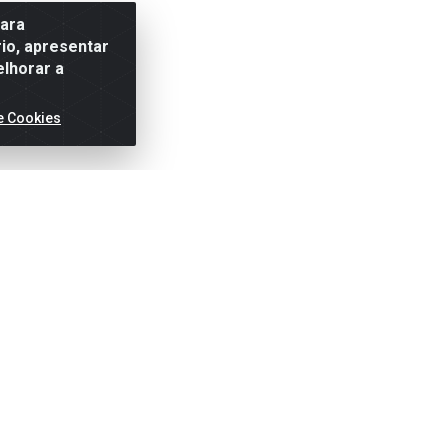
para
io, apresentar
elhorar a
e Cookies