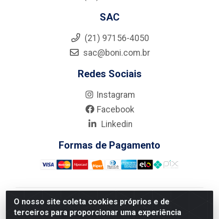
SAC
(21) 97156-4050
sac@boni.com.br
Redes Sociais
Instagram
Facebook
Linkedin
Formas de Pagamento
O nosso site coleta cookies próprios e de
Nova Boni Distribuidora de Material de Construção LTDA
terceiros para proporcionar uma experiência
- Rua Alice Tibiriçá, 330 - Vila Da Penha, Rio de