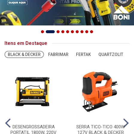
Itens em Destaque
BLACK & DECKER
FABRIMAR
FERTAK
QUARTZOLIT
S
DESENGROSSADEIRA
SERRA TICO-TICO 400W
PORTATIL 1800W, 220V
127V BLACK & DECKER