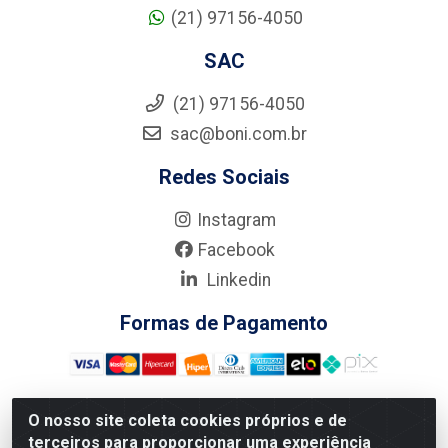
(21) 97156-4050
SAC
(21) 97156-4050
sac@boni.com.br
Redes Sociais
Instagram
Facebook
Linkedin
Formas de Pagamento
O nosso site coleta cookies próprios e de
terceiros para proporcionar uma experiência
Nova Boni Distribuidora de Material de Construção LTDA - Rua