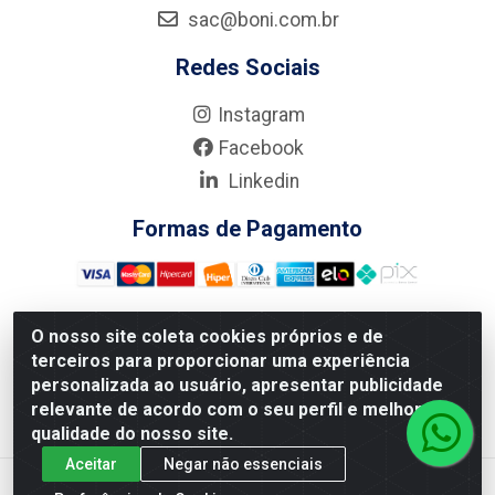
sac@boni.com.br
Redes Sociais
Instagram
Facebook
Linkedin
Formas de Pagamento
O nosso site coleta cookies próprios e de
terceiros para proporcionar uma experiência
Nova Boni Distribuidora de Material de Construção LTDA - Rua
personalizada ao usuário, apresentar publicidade
Alice Tibiriçá, 330 - Vila Da Penha, Rio de Janeiro/RJ - CEP:
relevante de acordo com o seu perfil e melhorar a
21.210-110 - CNPJ: 11.003.135/0001-27
qualidade do nosso site.
Aceitar
Negar não essenciais