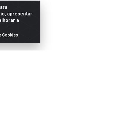
para
io, apresentar
elhorar a
e Cookies