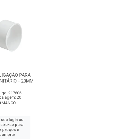
LIGAÇÃO PARA
NITÁRIO - 20MM
igo: 217606
alagem: 20
AMANCO
 seu login ou
stre-se para
r preços e
comprar