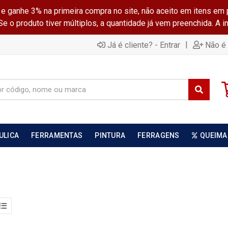
ganhe 3% na primeira compra no site, não aceito em itens em 
 o produto tiver múltiplos, a quantidade já vem preenchida. A 
|
Já é cliente? - Entrar
Não é 
ULICA
FERRAMENTAS
PINTURA
FERRAGENS
QUEIMA