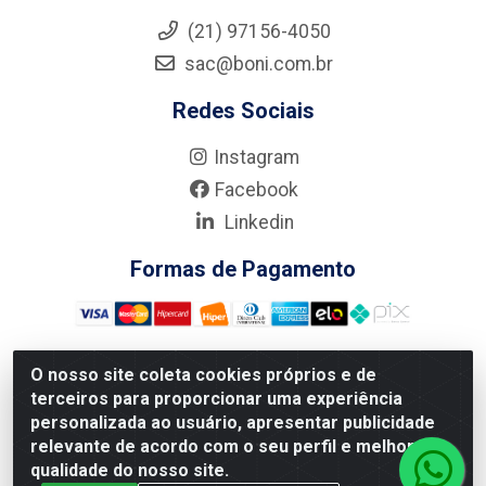
(21) 97156-4050
sac@boni.com.br
Redes Sociais
Instagram
Facebook
Linkedin
Formas de Pagamento
O nosso site coleta cookies próprios e de
terceiros para proporcionar uma experiência
Nova Boni Distribuidora de Material de Construção LTDA - Rua
personalizada ao usuário, apresentar publicidade
Alice Tibiriçá, 330 - Vila Da Penha, Rio de Janeiro/RJ - CEP:
relevante de acordo com o seu perfil e melhorar a
21.210-110 - CNPJ: 11.003.135/0001-27
qualidade do nosso site.