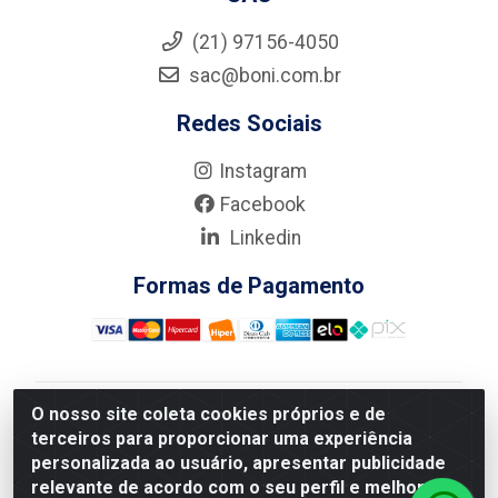
(21) 97156-4050
sac@boni.com.br
Redes Sociais
Instagram
Facebook
Linkedin
Formas de Pagamento
O nosso site coleta cookies próprios e de
Nova Boni Distribuidora de Material de Construção LTDA
terceiros para proporcionar uma experiência
- Rua Alice Tibiriçá, 330 - Vila Da Penha, Rio de
personalizada ao usuário, apresentar publicidade
Janeiro/RJ - CEP: 21.210-110 - CNPJ: 11.003.135/0001-
relevante de acordo com o seu perfil e melhorar a
27