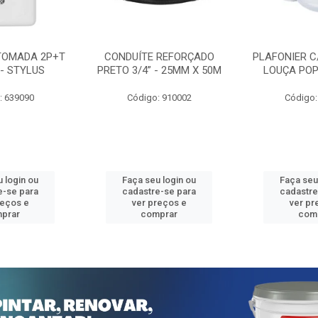
TOMADA 2P+T
CONDUÍTE REFORÇADO
PLAFONIER C
 - STYLUS
PRETO 3/4” - 25MM X 50M
LOUÇA POP
: 639090
Código: 910002
Código:
 login ou
Faça seu login ou
Faça seu
e-se para
cadastre-se para
cadastre
reços e
ver preços e
ver pr
prar
comprar
com