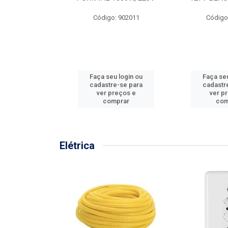
57MM
Código: 902011
Código
: 902001
u login ou
Faça seu login ou
Faça seu
e-se para
cadastre-se para
cadastr
reços e
ver preços e
ver p
mprar
comprar
com
Elétrica