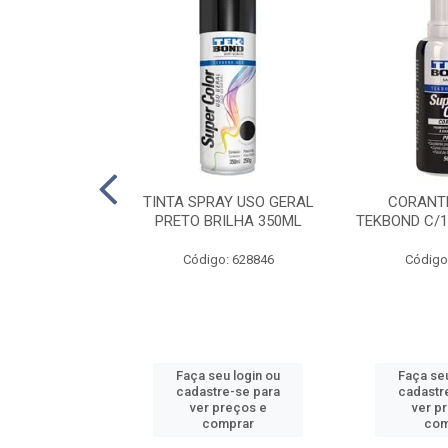
E PINTURA
TINTA SPRAY USO GERAL
CORANTE
INGO - 23CM
PRETO BRILHA 350ML
TEKBOND C/1
: 886636
Código: 628846
Código
u login ou
Faça seu login ou
Faça seu
e-se para
cadastre-se para
cadastr
reços e
ver preços e
ver p
mprar
comprar
com