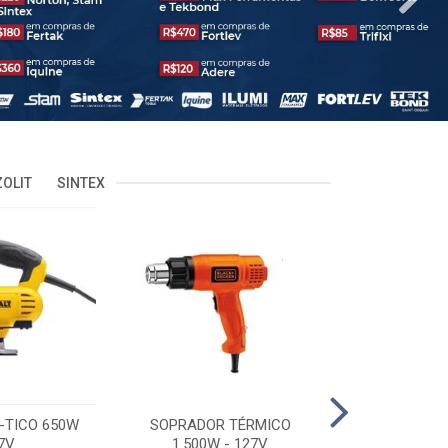
OLIT
SINTEX
-TICO 650W
SOPRADOR TÉRMICO
POLITRIZ 5'
7V
1.500W - 127V
C/MALA 