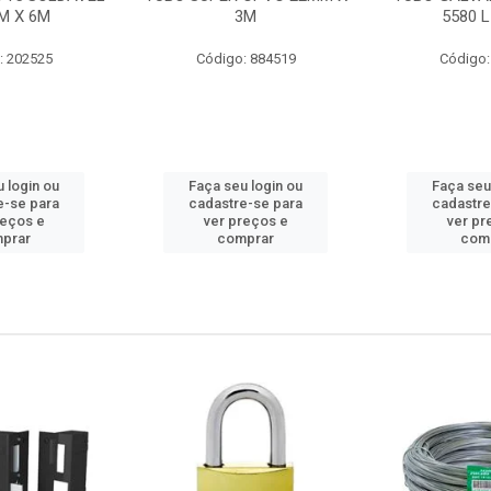
M X 6M
3M
5580 L
: 202525
Código: 884519
Código:
 login ou
Faça seu login ou
Faça seu
e-se para
cadastre-se para
cadastre
reços e
ver preços e
ver pr
prar
comprar
com