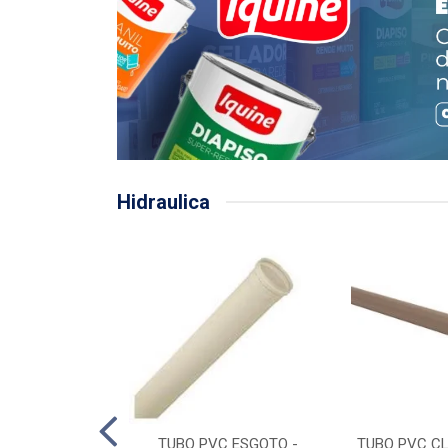
Hidraulica
LHA PLUVIAL
TUBO PVC ESGOTO -
TUBO PVC CL