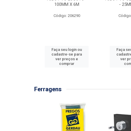
/3M
100MM X 6M
- 25M
: 897576
Código: 206290
Código
u login ou
Faça seu login ou
Faça seu
e-se para
cadastre-se para
cadastr
reços e
ver preços e
ver p
mprar
comprar
com
Ferragens