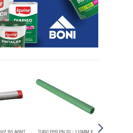
NIZ BS ABNT
TUBO PPR PN 20 - 110MM X
CONECTOR D