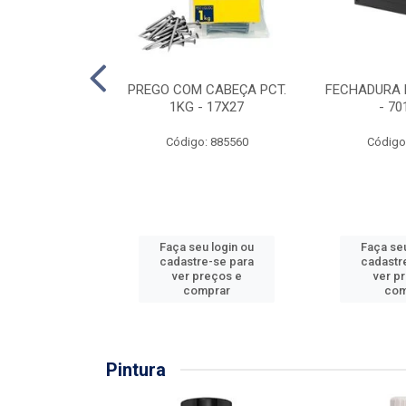
EIRA COPO
PREGO COM CABEÇA PCT.
FECHADURA 
ZADA 3/4''
1KG - 17X27
- 70
: 860036
Código: 885560
Código
u login ou
Faça seu login ou
Faça seu
e-se para
cadastre-se para
cadastr
reços e
ver preços e
ver p
mprar
comprar
com
Pintura