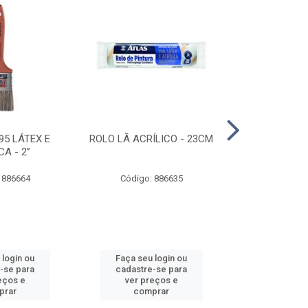
95 LÁTEX E
ROLO LÃ ACRÍLICO - 23CM
ROLO DE 
CA - 2”
ANTIRESPIN
 886664
Código: 886635
Código:
 login ou
Faça seu login ou
Faça seu 
-se para
cadastre-se para
cadastre
eços e
ver preços e
ver pr
prar
comprar
comp