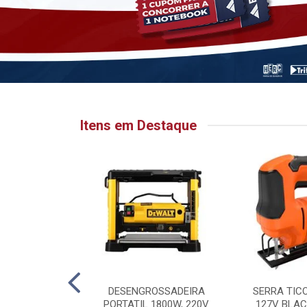
Itens em Destaque
HATA PARA
DESENGROSSADEIRA
SERRA TIC
 6.1/8” X 1”
PORTATIL 1800W, 220V
127V BLAC