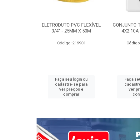
INTERRUPTOR
ELETRODUTO PVC FLEXÍVEL
CONJUNTO 
 TOMADA 2P+T
3/4” - 25MM X 50M
4X2 10A
 STYLUS
Código: 219901
Código
: 639085
u login ou
Faça seu login ou
Faça seu
e-se para
cadastre-se para
cadastr
reços e
ver preços e
ver p
mprar
comprar
com