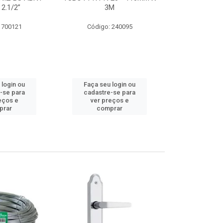
 2.1/2”
3M
SUPER CPVC 
 700121
Código: 240095
Código:
 login ou
Faça seu login ou
Faça seu 
-se para
cadastre-se para
cadastre
eços e
ver preços e
ver pr
prar
comprar
comp