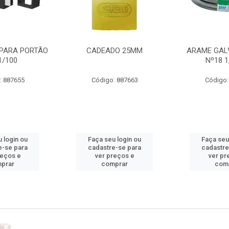
PARA PORTÃO
CADEADO 25MM
ARAME GAL
1/100
Nº18 
: 887655
Código: 887663
Código:
 login ou
Faça seu login ou
Faça seu
e-se para
cadastre-se para
cadastre
reços e
ver preços e
ver pr
prar
comprar
com