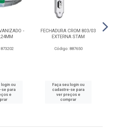
VANIZADO -
FECHADURA CROM 803/03
ABRAÇADE
1,24MM
EXTERNA STAM
GALVANIZA
 873202
Código: 887650
Código:
 login ou
Faça seu login ou
Faça seu 
-se para
cadastre-se para
cadastre
eços e
ver preços e
ver pr
prar
comprar
comp