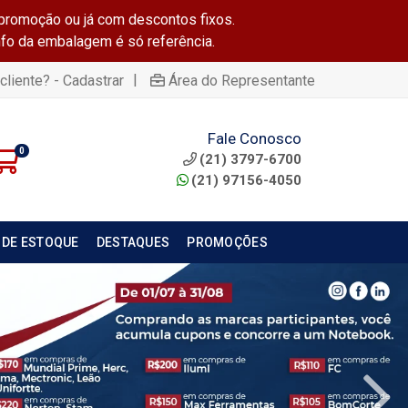
promoção ou já com descontos fixos.
info da embalagem é só referência.
|
cliente? - Cadastrar
Área do Representante
Fale Conosco
0
(21) 3797-6700
(21) 97156-4050
 DE ESTOQUE
DESTAQUES
PROMOÇÕES