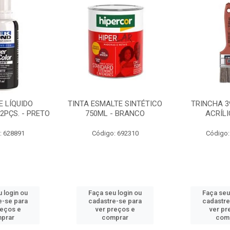
 LÍQUIDO
TINTA ESMALTE SINTÉTICO
TRINCHA 3
2PÇS. - PRETO
750ML - BRANCO
ACRÍLI
: 628891
Código: 692310
Código:
 login ou
Faça seu login ou
Faça seu
e-se para
cadastre-se para
cadastre
reços e
ver preços e
ver pr
prar
comprar
com