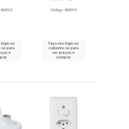
 902012
Código: 902010
Código:
 login ou
Faça seu login ou
Faça seu 
-se para
cadastre-se para
cadastre
eços e
ver preços e
ver pr
prar
comprar
comp