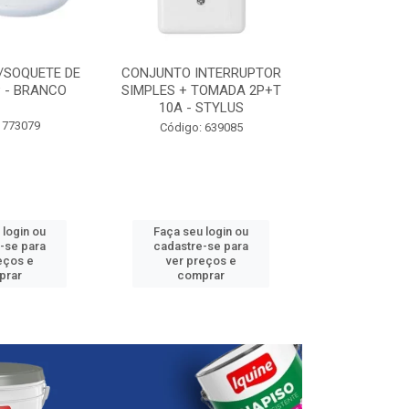
/SOQUETE DE
CONJUNTO INTERRUPTOR
ELETRODUTO P
 - BRANCO
SIMPLES + TOMADA 2P+T
3/4” - 25
10A - STYLUS
 773079
Código:
Código: 639085
 login ou
Faça seu login ou
Faça seu 
-se para
cadastre-se para
cadastre
eços e
ver preços e
ver pr
prar
comprar
comp